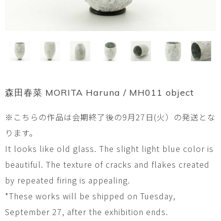
森田春菜 MORITA Haruna / MH011 object
※こちらの作品は会期終了後の9月27日(火）の発送とな
ります。
It looks like old glass. The slight light blue color is
beautiful. The texture of cracks and flakes created
by repeated firing is appealing.
*These works will be shipped on Tuesday,
September 27, after the exhibition ends.