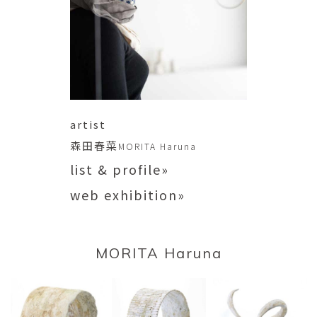
artist
森田春菜
MORITA Haruna
list & profile»
web exhibition»
MORITA Haruna