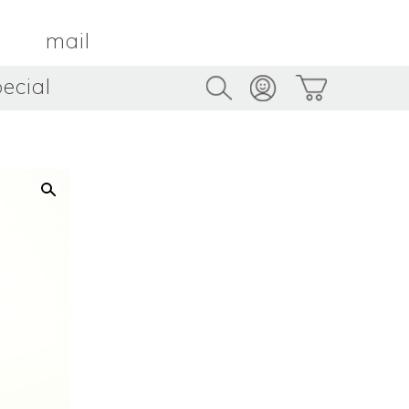
mail
ecial
Trus
TAMBOUR PARIS
トゥルス
金属
by ETSUKO HARADA
骨董
metal
antique
うへい
キムホノ
花器
鉢
ouhei
KIM Hono
vase
bowl
茶器
抹茶碗
tea_ware
matcha_bowl
本
バンドウジロウ
n
Jiro BANDO
基
三笘まさえ
ROKI
MITOMA Masae
太郎
佐藤健太・佐藤和美
otaro
SATO Kenta & SATO