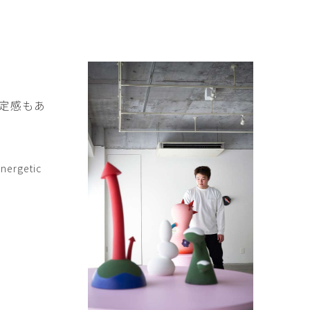
傑
庄島歩音
IRANO
SHOJIMA Ayune
也
明主 航
tuya
MYOSHU Wataru
惠
梁瀚云
定感もあ
hay
Han Yun Liang
サ
武田 哲
Liisa
TAKEDA Tetsu
energetic
なみ
清水善行
nami
SHIMIZU Yoshiyuki
野中麟太郎
瀧 知子
taro ・
TAKI Tomoko
ntaro
郎
田中里姫
Taro
TANAKA Saki