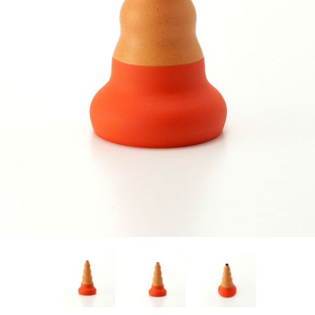
Yasuyoshi
南 繁樹
厚川文
MINAMI Shigeki
ATSUKAWA 
塩谷良太
大木も
SHIOYA Ryota
OKI Mot
奥野宏
宇野 
OKUNO Hiroshi
UNO Y
宮下将太
宮下香
MIYASHITA Shota
MIYASHITA
小川哲
小泉
u
OGAWA SATOSHI
KOIZUMI T
山本雅彦
岡 美
o
YAMAMOTO Masahiko
OKA Mi
川上真子
川井ミ
KAWAKAMI Mako
KAWAI Mi