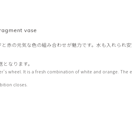
平勝久・平瑞穂
平野
i
HIRA Katsuhisa & Mizuho
Tsuyoshi H
日置 哲也 | 森田 春菜
日置哲
HIOKI Tetsuya and MORITA
HIKOKI Te
Haruna
agment vase
松本裕子
柳 恩
ジと赤の元気な色の組み合わせが魅力です。水も入れられ安
MATSUMOTO Yuko
Yoo Eun-
森田朋・中根嶺 潜る、潜
橋本リ
る。
HASHIMOTO 
送となります。
MORITA Tomo ・NAKANE
Ren
er's wheel. It is a fresh combination of white and orange. The 
水田典寿・宮崎智晴
波能か
bition closes.
MIZUTA Norihisa・
HANO Ka
MIYAZAKI Tomoharu
澤田麟太郎
澤田麟太郎・
SAWADA Rintaro
SAWADA Rin
NONAKA Ri
田中健太郎
田中太
TANAKA Kentarou
TANAKA 