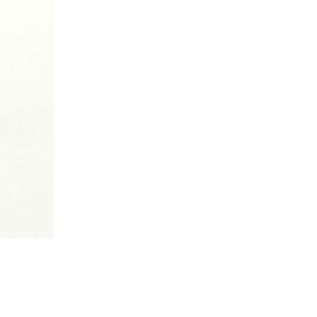
Kazumi
子
吉川和人
Fumiko
YOSHIKAWA Kazuto
と子
大森 準平
oko
OMORI Junpei
湧
宇野 湧・城蛍
u
TACHI Hotaru・UNO Yu
代
宮下香代・金卵喜
 Kayo
MIYASHITA Kayo・KIM
Ranhe
巧
小泉巧・内藤紫帆
akumi
KOIZUMI Takumi & NAITO
Shiho
希
岩江圭祐
ki
IWAE Keisuke
カコ
川添微
kako
KAWAZOE Honoka