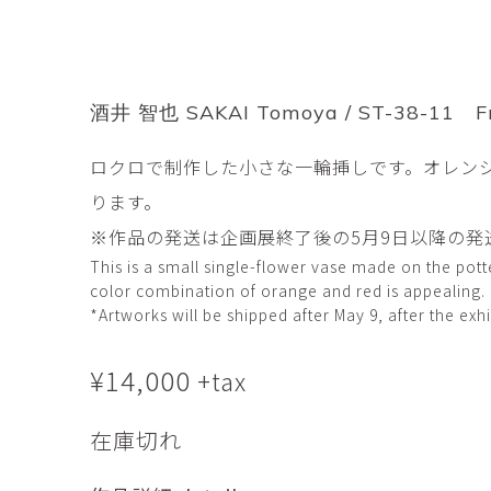
市橋 美佳
常田泰由
ICHIHASHI Mika
TOKIDA Yasuyosh
悳 祐介
新埜康平
Yusuke Isao
ARANO Kohei
酒井 智也 SAKAI Tomoya / ST-38-11 Fr
李 正鏞
松尾慎二
ロクロで制作した小さな一輪挿しです。オレン
Lee Jeong Yong
MATSUO Shinji
ります。
森田春菜
森田朋
MORITA Haruna
MORITA Tomo
※作品の発送は企画展終了後の5月9日以降の発
This is a small single-flower vase made on the pott
color combination of orange and red is appealing.
水元かよこ
水田典寿
*Artworks will be shipped after May 9, after the exhi
MIZUMOTO Kayoko
MIZUTA Norihisa
滝下 達
澤井昌平
¥
14,000
+tax
TAKISHITA Tatsushi
SAWAI Shohei
在庫切れ
牧由加里
田中 彰
MAKI Yukari
TANAKA Sho