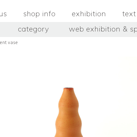
us
shop info
exhibition
text
category
web exhibition & sp
ent vase
OJACRAFT
O’Tru no 
木
OJACRAFT
布
オートゥルノ
wood
cloth
はいいろオオカミ＋花屋 西別
はっとりこ
府商店
絵
壺
HATTORI K
picture
pot
Antiques Haiiro Ookami &
Flowers Nishibeppu sho-
ten
酒器
飯碗・丼
sake_bottle
rice_bowl
タナカシゲオ
ヌキ
TANAKA Shigeo
nukibo
三星玲子
三浦宏
o
MITSUBOSHI Reiko
MIURA HI
中田篤・常田泰由
伊勢崎陽
NAKATA Atsushi × TOKIDA
ISEZAKI Y