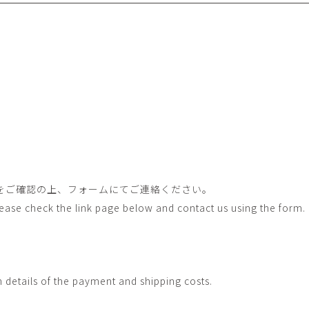
畑中圭介
畳
HATANAKA Keisuke
tatami’s a
石黒幹朗
竹下
o
uun
TAKESHITA T
篠原猛史・大森準平
紺野乃
hi
SHINOHARA Takesh・
KONNO No
OMORI Junpei
西石垣友里子
角橋 
NISHIISHIGAKI Yuriko
KADOHASHI
野口清村
野村佳
Noguchi Shimura
NOMURA 
をご確認の上、フォームにてご連絡ください。
長 雪恵
長谷川 
Please check the link page below and contact us using the form.
OSA Yukie
HASEGAWA 
青木宏・明主航
高木基
AOKI Hiroshi・MYOSHU
TAKAGI Mot
Wataru
h details of the payment and shipping costs.