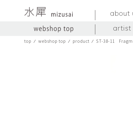
about 
artist
top
⁄
webshop top
⁄
product
⁄
ST-38-11 Fragm
LIVINGSTONE
no titles.
LIVINGSTONE
陶器
ガラス
no titles
ceramics
glass
Yuma Yoshimura
のぎすみこ
オブジェ
器
Yuma Yoshimura
nogi sumiko
object
vessel
皿
カップ
dish
cup
スヤマ マサル
ソ・イブ
Masaru Suyama
SUH Eve
メグマイルランド
ヤマモト ダイゴ
Megumireland
YAMAMOTO Daig
中根嶺
中田篤
NAKANE Ren
NAKATA Atsushi