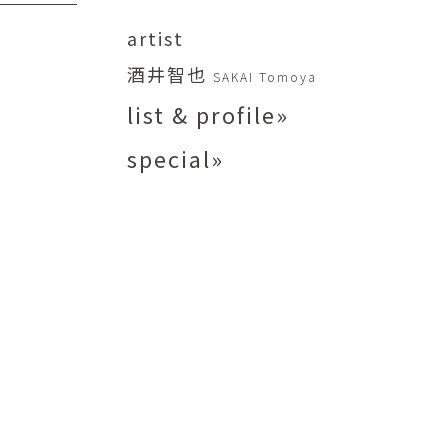
矢尾板克則
ntique
YAOITA Katsunori
artist
努
竹内真吾
酒井智也
SAKAI Tomoya
sutomu
TAKEUCHI Shingo
list & profile»
芙子
荻原美里
buko
OGIHARA Misato
special»
俊
酒井 智也
 Shun
SAKAI Tomoya
代
金卵喜
Kayo
KIM Ranhe
迅太
長野史子
Jinta
NAGANO Fumiko
栄
ohide