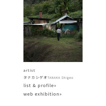
artist
タナカシゲオ
TANAKA Shigeo
list & profile»
web exhibition»