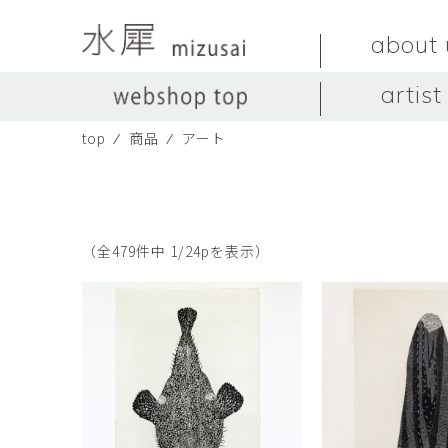
about 
artist
top
⁄
商品
⁄
アート
LIVINGSTONE
no titles.
LIVINGSTONE
陶器
ガラス
no titles
ceramics
glass
Yuma Yoshimura
のぎすみこ
オブジェ
器
Yuma Yoshimura
nogi sumiko
object
vessel
（全479件中 1/24pを表示）
皿
カップ
dish
cup
スヤマ マサル
ソ・イブ
Masaru Suyama
SUH Eve
メグマイルランド
ヤマモト ダイゴ
Megumireland
YAMAMOTO Daig
中根嶺
中田篤
NAKANE Ren
NAKATA Atsushi