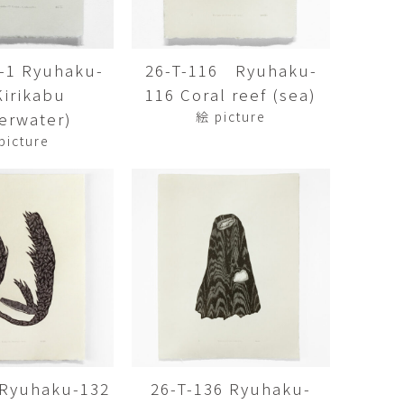
Kazumi
子
吉川和人
Fumiko
YOSHIKAWA Kazuto
4-1 Ryuhaku-
26-T-116 Ryuhaku-
と子
大森 準平
Kirikabu
116 Coral reef (sea)
oko
OMORI Junpei
erwater)
絵 picture
湧
宇野 湧・城蛍
picture
u
TACHI Hotaru・UNO Yu
代
宮下香代・金卵喜
 Kayo
MIYASHITA Kayo・KIM
Ranhe
巧
小泉巧・内藤紫帆
akumi
KOIZUMI Takumi & NAITO
Shiho
希
岩江圭祐
ki
IWAE Keisuke
カコ
川添微
kako
KAWAZOE Honoka
 Ryuhaku-132
26-T-136 Ryuhaku-