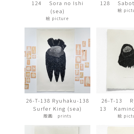
124 Sora no Ishi
128 Sabot
市橋 美佳
常田泰由
ICHIHASHI Mika
TOKIDA Yasuyosh
(sea)
絵 pict
絵 picture
悳 祐介
新埜康平
Yusuke Isao
ARANO Kohei
李 正鏞
松尾慎二
Lee Jeong Yong
MATSUO Shinji
森田春菜
森田朋
MORITA Haruna
MORITA Tomo
水元かよこ
水田典寿
MIZUMOTO Kayoko
MIZUTA Norihisa
26-T-138 Ryuhaku-138
26-T-13 R
滝下 達
澤井昌平
TAKISHITA Tatsushi
SAWAI Shohei
Surfer King (sea)
13 Kamino
版画 prints
絵 pict
牧由加里
田中 彰
MAKI Yukari
TANAKA Sho