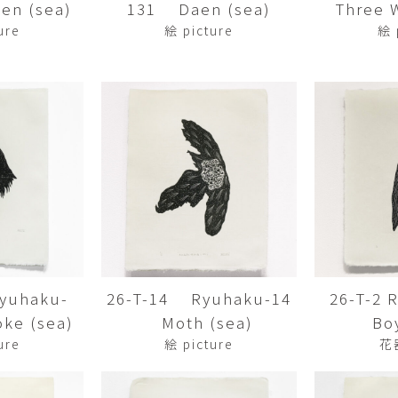
en (sea)
131 Daen (sea)
Three Wi
平勝久・平瑞穂
平野
i
HIRA Katsuhisa & Mizuho
Tsuyoshi H
ure
絵 picture
絵 
日置 哲也 | 森田 春菜
日置哲
HIOKI Tetsuya and MORITA
HIKOKI Te
Haruna
松本裕子
柳 恩
MATSUMOTO Yuko
Yoo Eun-
森田朋・中根嶺 潜る、潜
橋本リ
る。
HASHIMOTO 
MORITA Tomo ・NAKANE
Ren
水田典寿・宮崎智晴
波能か
MIZUTA Norihisa・
HANO Ka
MIYAZAKI Tomoharu
yuhaku-
26-T-14 Ryuhaku-14
26-T-2
澤田麟太郎
澤田麟太郎・
SAWADA Rintaro
SAWADA Rin
ke (sea)
Moth (sea)
Bo
NONAKA Ri
ure
絵 picture
花
田中健太郎
田中太
TANAKA Kentarou
TANAKA 