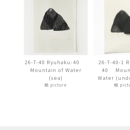
田村麻未
畑中咲輝
TAMURA Mami
HATANAKA Saki
石原温三
石河美和子
ISHIHARA Onzo
ISHIKAWA Miwak
竹内真吾・Yuma Yoshimura
篠原猛史
Shingo Takeuchi・Yuma
SHINOHARA Takes
Yoshimura
葉 明慧
藤岡貢
YAP Minhui
FUJIOKA Mitsugu
26-T-40 Ryuhaku-40
26-T-40-1 
Mountain of Water
40 Mount
酒井由芽子
野中麟太郎
SAKAI Yumeko
NONAKA Rintaro
(sea)
Water (und
絵 picture
絵 pict
金子潤
鈴木由衣
JUN KANEKO
Yui Suzuki
阿曽藍人
青木宏
ASO Rando
AOKI Hiroshi