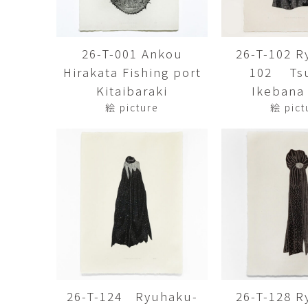
佐藤尚理
内藤紫帆
SATO Naomichi
NAITO Shiho
26-T-001 Ankou
26-T-102 R
城蛍
堀 貴春
Hirakata Fishing port
102 Tsu
TACHI Hotaru
HORI Takaharu
Kitaibaraki
Ikebana 
大石早矢香
奥村 乃
絵 picture
絵 pict
OISHI Sayaka
OKUMURA Dai
安彦年朗
安藤 美樹
ABIKO Toshiro
ANDO Miki
宮内知子
宮崎智晴
MIYAUCHI Tomoko
MIYAZAKI Tomohar
尾花友久
山口博子
OBANA Tomohisa
YAMAGUCHI Hirok
岩江圭祐・新埜康平
島田篤
IWAE Keisuke・ARANO
SHIMADA Atsushi
Kohei
26-T-124 Ryuhaku-
26-T-128 R