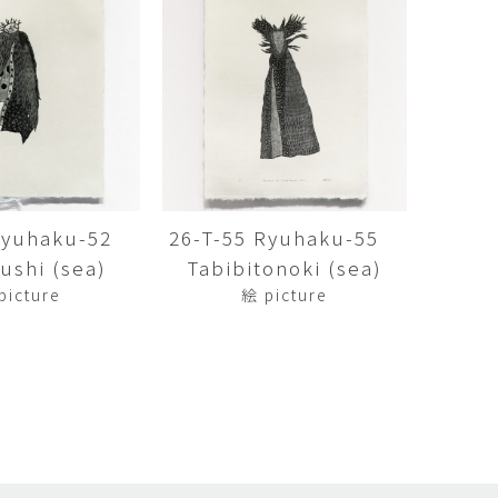
矢尾板克則
ntique
YAOITA Katsunori
努
竹内真吾
sutomu
TAKEUCHI Shingo
芙子
荻原美里
buko
OGIHARA Misato
俊
酒井 智也
 Shun
SAKAI Tomoya
 Ryuhaku-52
26-T-55 Ryuhaku-55
shi (sea)
Tabibitonoki (sea)
代
金卵喜
Kayo
KIM Ranhe
picture
絵 picture
迅太
長野史子
Jinta
NAGANO Fumiko
栄
ohide