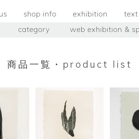
us
shop info
exhibition
text
category
web exhibition & sp
OJACRAFT
O’Tru no 
木
OJACRAFT
布
オートゥルノ
wood
cloth
商品一覧・product list
はいいろオオカミ＋花屋 西別
はっとりこ
府商店
絵
壺
HATTORI K
picture
pot
Antiques Haiiro Ookami &
Flowers Nishibeppu sho-
ten
酒器
飯碗・丼
sake_bottle
rice_bowl
タナカシゲオ
ヌキ
TANAKA Shigeo
nukibo
三星玲子
三浦宏
o
MITSUBOSHI Reiko
MIURA HI
中田篤・常田泰由
伊勢崎陽
NAKATA Atsushi × TOKIDA
ISEZAKI Y