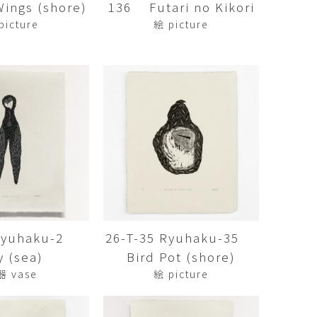
ngs (shore)
136 Futari no Kikori
傑
庄島歩音
IRANO
SHOJIMA Ayune
picture
絵 picture
也
明主 航
tuya
MYOSHU Wataru
惠
梁瀚云
hay
Han Yun Liang
サ
武田 哲
Liisa
TAKEDA Tetsu
なみ
清水善行
nami
SHIMIZU Yoshiyuki
 Ryuhaku-2
26-T-35 Ryuhaku-35
野中麟太郎
瀧 知子
taro ・
TAKI Tomoko
y (sea)
Bird Pot (shore)
ntaro
器 vase
絵 picture
郎
田中里姫
Taro
TANAKA Saki