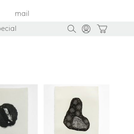
mail
ecial
Trus
TAMBOUR PARIS
トゥルス
金属
by ETSUKO HARADA
骨董
metal
antique
うへい
キムホノ
花器
鉢
ouhei
KIM Hono
vase
bowl
茶器
抹茶碗
tea_ware
matcha_bowl
本
バンドウジロウ
n
Jiro BANDO
基
三笘まさえ
ROKI
MITOMA Masae
太郎
佐藤健太・佐藤和美
otaro
SATO Kenta & SATO