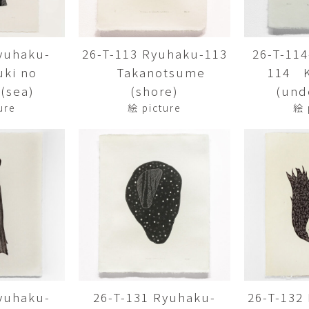
Yasuyoshi
南 繁樹
厚川文
MINAMI Shigeki
ATSUKAWA 
yuhaku-
26-T-113 Ryuhaku-113
26-T-11
塩谷良太
大木も
ki no
Takanotsume
114 
SHIOYA Ryota
OKI Mot
(sea)
(shore)
(und
奥野宏
宇野 
ure
絵 picture
絵 
OKUNO Hiroshi
UNO Y
宮下将太
宮下香
MIYASHITA Shota
MIYASHITA
小川哲
小泉
u
OGAWA SATOSHI
KOIZUMI T
山本雅彦
岡 美
o
YAMAMOTO Masahiko
OKA Mi
川上真子
川井ミ
KAWAKAMI Mako
KAWAI Mi
yuhaku-
26-T-131 Ryuhaku-
26-T-132