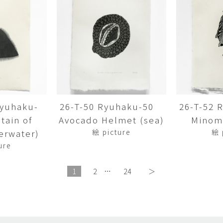
畑中圭介
畳
HATANAKA Keisuke
tatami’s a
石黒幹朗
竹下
o
uun
TAKESHITA T
篠原猛史・大森準平
紺野乃
hi
SHINOHARA Takesh・
KONNO No
OMORI Junpei
西石垣友里子
角橋 
NISHIISHIGAKI Yuriko
KADOHASHI
Ryuhaku-
26-T-50 Ryuhaku-50
26-T-52
ain of
Avocado Helmet (sea)
Minomu
野口清村
野村佳
Noguchi Shimura
NOMURA 
erwater)
絵 picture
絵 
ure
長 雪恵
長谷川 
OSA Yukie
HASEGAWA 
1
2
…
24
＞
青木宏・明主航
高木基
AOKI Hiroshi・MYOSHU
TAKAGI Mot
Wataru