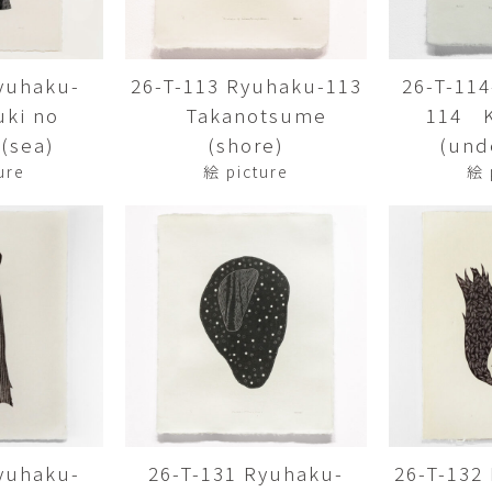
Yasuyoshi
南 繁樹
厚川文
MINAMI Shigeki
ATSUKAWA 
yuhaku-
26-T-113 Ryuhaku-113
26-T-11
塩谷良太
大木も
ki no
Takanotsume
114 
SHIOYA Ryota
OKI Mot
(sea)
(shore)
(und
奥野宏
宇野 
ure
絵 picture
絵 
OKUNO Hiroshi
UNO Y
宮下将太
宮下香
MIYASHITA Shota
MIYASHITA
小川哲
小泉
u
OGAWA SATOSHI
KOIZUMI T
山本雅彦
岡 美
o
YAMAMOTO Masahiko
OKA Mi
川上真子
川井ミ
KAWAKAMI Mako
KAWAI Mi
yuhaku-
26-T-131 Ryuhaku-
26-T-132