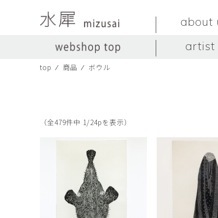
about 
artist
top
⁄
商品
⁄
ボウル
LIVINGSTONE
no titles.
LIVINGSTONE
陶器
ガラス
no titles
ceramics
glass
Yuma Yoshimura
のぎすみこ
オブジェ
器
Yuma Yoshimura
nogi sumiko
object
vessel
（全479件中 1/24pを表示）
皿
カップ
dish
cup
スヤマ マサル
ソ・イブ
Masaru Suyama
SUH Eve
メグマイルランド
ヤマモト ダイゴ
Megumireland
YAMAMOTO Daig
中根嶺
中田篤
NAKANE Ren
NAKATA Atsushi