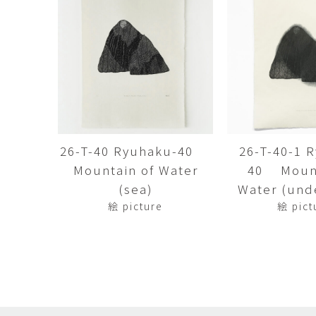
田村麻未
畑中咲輝
TAMURA Mami
HATANAKA Saki
石原温三
石河美和子
ISHIHARA Onzo
ISHIKAWA Miwak
竹内真吾・Yuma Yoshimura
篠原猛史
Shingo Takeuchi・Yuma
SHINOHARA Takes
Yoshimura
葉 明慧
藤岡貢
YAP Minhui
FUJIOKA Mitsugu
26-T-40 Ryuhaku-40
26-T-40-1 
Mountain of Water
40 Mount
酒井由芽子
野中麟太郎
SAKAI Yumeko
NONAKA Rintaro
(sea)
Water (und
絵 picture
絵 pict
金子潤
鈴木由衣
JUN KANEKO
Yui Suzuki
阿曽藍人
青木宏
ASO Rando
AOKI Hiroshi