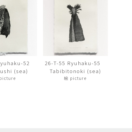
矢尾板克則
ntique
YAOITA Katsunori
努
竹内真吾
sutomu
TAKEUCHI Shingo
芙子
荻原美里
buko
OGIHARA Misato
俊
酒井 智也
 Shun
SAKAI Tomoya
 Ryuhaku-52
26-T-55 Ryuhaku-55
shi (sea)
Tabibitonoki (sea)
代
金卵喜
Kayo
KIM Ranhe
picture
絵 picture
迅太
長野史子
Jinta
NAGANO Fumiko
栄
ohide