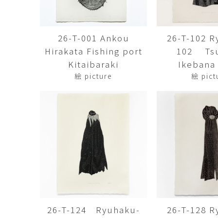
佐藤尚理
内藤紫帆
SATO Naomichi
NAITO Shiho
26-T-001 Ankou
26-T-102 R
城蛍
堀 貴春
Hirakata Fishing port
102 Tsu
TACHI Hotaru
HORI Takaharu
Kitaibaraki
Ikebana 
大石早矢香
奥村 乃
絵 picture
絵 pict
OISHI Sayaka
OKUMURA Dai
安彦年朗
安藤 美樹
ABIKO Toshiro
ANDO Miki
宮内知子
宮崎智晴
MIYAUCHI Tomoko
MIYAZAKI Tomohar
尾花友久
山口博子
OBANA Tomohisa
YAMAGUCHI Hirok
岩江圭祐・新埜康平
島田篤
IWAE Keisuke・ARANO
SHIMADA Atsushi
Kohei
26-T-124 Ryuhaku-
26-T-128 R