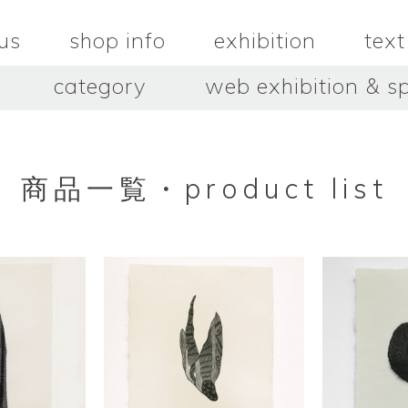
us
shop info
exhibition
text
category
web exhibition & sp
OJACRAFT
O’Tru no 
木
OJACRAFT
布
オートゥルノ
wood
cloth
商品一覧・product list
はいいろオオカミ＋花屋 西別
はっとりこ
府商店
絵
壺
HATTORI K
picture
pot
Antiques Haiiro Ookami &
Flowers Nishibeppu sho-
ten
酒器
飯碗・丼
sake_bottle
rice_bowl
タナカシゲオ
ヌキ
TANAKA Shigeo
nukibo
三星玲子
三浦宏
o
MITSUBOSHI Reiko
MIURA HI
中田篤・常田泰由
伊勢崎陽
NAKATA Atsushi × TOKIDA
ISEZAKI Y