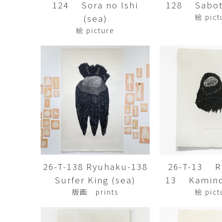
124 Sora no Ishi
128 Sabot
市橋 美佳
常田泰由
ICHIHASHI Mika
TOKIDA Yasuyosh
(sea)
絵 pict
絵 picture
悳 祐介
新埜康平
Yusuke Isao
ARANO Kohei
李 正鏞
松尾慎二
Lee Jeong Yong
MATSUO Shinji
森田春菜
森田朋
MORITA Haruna
MORITA Tomo
水元かよこ
水田典寿
MIZUMOTO Kayoko
MIZUTA Norihisa
26-T-138 Ryuhaku-138
26-T-13 R
滝下 達
澤井昌平
TAKISHITA Tatsushi
SAWAI Shohei
Surfer King (sea)
13 Kamino
版画 prints
絵 pict
牧由加里
田中 彰
MAKI Yukari
TANAKA Sho