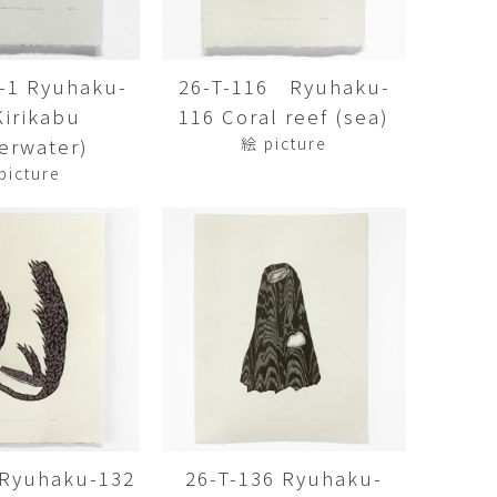
Kazumi
子
吉川和人
Fumiko
YOSHIKAWA Kazuto
4-1 Ryuhaku-
26-T-116 Ryuhaku-
と子
大森 準平
Kirikabu
116 Coral reef (sea)
oko
OMORI Junpei
erwater)
絵 picture
湧
宇野 湧・城蛍
picture
u
TACHI Hotaru・UNO Yu
代
宮下香代・金卵喜
 Kayo
MIYASHITA Kayo・KIM
Ranhe
巧
小泉巧・内藤紫帆
akumi
KOIZUMI Takumi & NAITO
Shiho
希
岩江圭祐
ki
IWAE Keisuke
カコ
川添微
kako
KAWAZOE Honoka
 Ryuhaku-132
26-T-136 Ryuhaku-