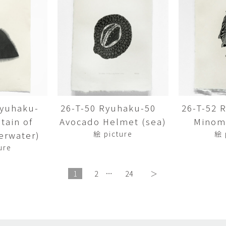
畑中圭介
畳
HATANAKA Keisuke
tatami’s a
石黒幹朗
竹下
o
uun
TAKESHITA T
篠原猛史・大森準平
紺野乃
hi
SHINOHARA Takesh・
KONNO No
OMORI Junpei
西石垣友里子
角橋 
NISHIISHIGAKI Yuriko
KADOHASHI
Ryuhaku-
26-T-50 Ryuhaku-50
26-T-52
ain of
Avocado Helmet (sea)
Minomu
野口清村
野村佳
Noguchi Shimura
NOMURA 
erwater)
絵 picture
絵 
ure
長 雪恵
長谷川 
OSA Yukie
HASEGAWA 
1
2
…
24
＞
青木宏・明主航
高木基
AOKI Hiroshi・MYOSHU
TAKAGI Mot
Wataru