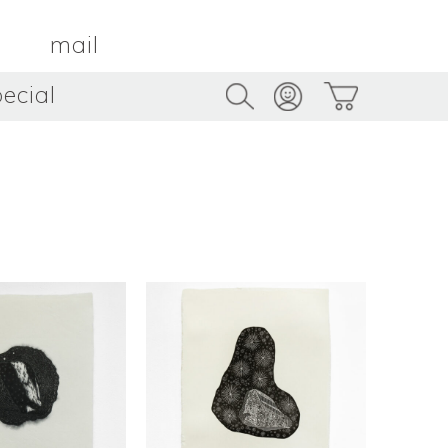
mail
ecial
Trus
TAMBOUR PARIS
トゥルス
金属
by ETSUKO HARADA
骨董
metal
antique
うへい
キムホノ
花器
鉢
ouhei
KIM Hono
vase
bowl
茶器
抹茶碗
tea_ware
matcha_bowl
本
バンドウジロウ
n
Jiro BANDO
基
三笘まさえ
ROKI
MITOMA Masae
太郎
佐藤健太・佐藤和美
otaro
SATO Kenta & SATO