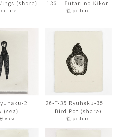
ngs (shore)
136 Futari no Kikori
傑
庄島歩音
IRANO
SHOJIMA Ayune
picture
絵 picture
也
明主 航
tuya
MYOSHU Wataru
惠
梁瀚云
hay
Han Yun Liang
サ
武田 哲
Liisa
TAKEDA Tetsu
なみ
清水善行
nami
SHIMIZU Yoshiyuki
 Ryuhaku-2
26-T-35 Ryuhaku-35
野中麟太郎
瀧 知子
taro ・
TAKI Tomoko
y (sea)
Bird Pot (shore)
ntaro
器 vase
絵 picture
郎
田中里姫
Taro
TANAKA Saki