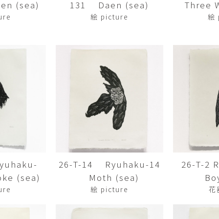
en (sea)
131 Daen (sea)
Three Wi
平勝久・平瑞穂
平野
i
HIRA Katsuhisa & Mizuho
Tsuyoshi H
ure
絵 picture
絵 
日置 哲也 | 森田 春菜
日置哲
HIOKI Tetsuya and MORITA
HIKOKI Te
Haruna
松本裕子
柳 恩
MATSUMOTO Yuko
Yoo Eun-
森田朋・中根嶺 潜る、潜
橋本リ
る。
HASHIMOTO 
MORITA Tomo ・NAKANE
Ren
水田典寿・宮崎智晴
波能か
MIZUTA Norihisa・
HANO Ka
MIYAZAKI Tomoharu
yuhaku-
26-T-14 Ryuhaku-14
26-T-2
澤田麟太郎
澤田麟太郎・
SAWADA Rintaro
SAWADA Rin
ke (sea)
Moth (sea)
Bo
NONAKA Ri
ure
絵 picture
花
田中健太郎
田中太
TANAKA Kentarou
TANAKA 