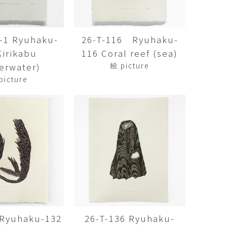
Kazumi
子
吉川和人
Fumiko
YOSHIKAWA Kazuto
4-1 Ryuhaku-
26-T-116 Ryuhaku-
と子
大森 準平
Kirikabu
116 Coral reef (sea)
oko
OMORI Junpei
erwater)
絵 picture
湧
宇野 湧・城蛍
picture
u
TACHI Hotaru・UNO Yu
代
宮下香代・金卵喜
 Kayo
MIYASHITA Kayo・KIM
Ranhe
巧
小泉巧・内藤紫帆
akumi
KOIZUMI Takumi & NAITO
Shiho
希
岩江圭祐
ki
IWAE Keisuke
カコ
川添微
kako
KAWAZOE Honoka
 Ryuhaku-132
26-T-136 Ryuhaku-