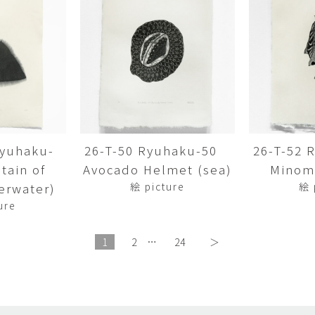
畑中圭介
畳
HATANAKA Keisuke
tatami’s a
石黒幹朗
竹下
o
uun
TAKESHITA T
篠原猛史・大森準平
紺野乃
hi
SHINOHARA Takesh・
KONNO No
OMORI Junpei
西石垣友里子
角橋 
NISHIISHIGAKI Yuriko
KADOHASHI
Ryuhaku-
26-T-50 Ryuhaku-50
26-T-52
ain of
Avocado Helmet (sea)
Minomu
野口清村
野村佳
Noguchi Shimura
NOMURA 
erwater)
絵 picture
絵 
ure
長 雪恵
長谷川 
OSA Yukie
HASEGAWA 
1
2
…
24
＞
青木宏・明主航
高木基
AOKI Hiroshi・MYOSHU
TAKAGI Mot
Wataru