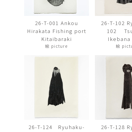
佐藤尚理
内藤紫帆
SATO Naomichi
NAITO Shiho
26-T-001 Ankou
26-T-102 R
城蛍
堀 貴春
Hirakata Fishing port
102 Tsu
TACHI Hotaru
HORI Takaharu
Kitaibaraki
Ikebana 
大石早矢香
奥村 乃
絵 picture
絵 pict
OISHI Sayaka
OKUMURA Dai
安彦年朗
安藤 美樹
ABIKO Toshiro
ANDO Miki
宮内知子
宮崎智晴
MIYAUCHI Tomoko
MIYAZAKI Tomohar
尾花友久
山口博子
OBANA Tomohisa
YAMAGUCHI Hirok
岩江圭祐・新埜康平
島田篤
IWAE Keisuke・ARANO
SHIMADA Atsushi
Kohei
26-T-124 Ryuhaku-
26-T-128 R