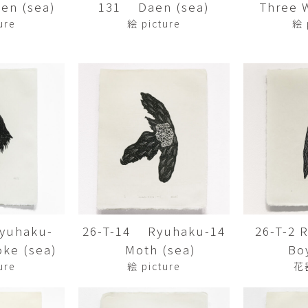
en (sea)
131 Daen (sea)
Three Wi
平勝久・平瑞穂
平野
i
HIRA Katsuhisa & Mizuho
Tsuyoshi H
ure
絵 picture
絵 
日置 哲也 | 森田 春菜
日置哲
HIOKI Tetsuya and MORITA
HIKOKI Te
Haruna
松本裕子
柳 恩
MATSUMOTO Yuko
Yoo Eun-
森田朋・中根嶺 潜る、潜
橋本リ
る。
HASHIMOTO 
MORITA Tomo ・NAKANE
Ren
水田典寿・宮崎智晴
波能か
MIZUTA Norihisa・
HANO Ka
MIYAZAKI Tomoharu
yuhaku-
26-T-14 Ryuhaku-14
26-T-2
澤田麟太郎
澤田麟太郎・
SAWADA Rintaro
SAWADA Rin
ke (sea)
Moth (sea)
Bo
NONAKA Ri
ure
絵 picture
花
田中健太郎
田中太
TANAKA Kentarou
TANAKA 