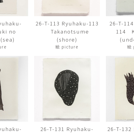
Yasuyoshi
南 繁樹
厚川文
MINAMI Shigeki
ATSUKAWA 
yuhaku-
26-T-113 Ryuhaku-113
26-T-11
塩谷良太
大木も
ki no
Takanotsume
114 
SHIOYA Ryota
OKI Mot
(sea)
(shore)
(und
奥野宏
宇野 
ure
絵 picture
絵 
OKUNO Hiroshi
UNO Y
宮下将太
宮下香
MIYASHITA Shota
MIYASHITA
小川哲
小泉
u
OGAWA SATOSHI
KOIZUMI T
山本雅彦
岡 美
o
YAMAMOTO Masahiko
OKA Mi
川上真子
川井ミ
KAWAKAMI Mako
KAWAI Mi
yuhaku-
26-T-131 Ryuhaku-
26-T-132