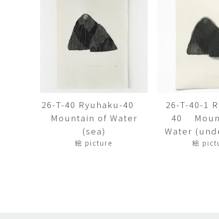
田村麻未
畑中咲輝
TAMURA Mami
HATANAKA Saki
石原温三
石河美和子
ISHIHARA Onzo
ISHIKAWA Miwak
竹内真吾・Yuma Yoshimura
篠原猛史
Shingo Takeuchi・Yuma
SHINOHARA Takes
Yoshimura
葉 明慧
藤岡貢
YAP Minhui
FUJIOKA Mitsugu
26-T-40 Ryuhaku-40
26-T-40-1 
Mountain of Water
40 Mount
酒井由芽子
野中麟太郎
SAKAI Yumeko
NONAKA Rintaro
(sea)
Water (und
絵 picture
絵 pict
金子潤
鈴木由衣
JUN KANEKO
Yui Suzuki
阿曽藍人
青木宏
ASO Rando
AOKI Hiroshi