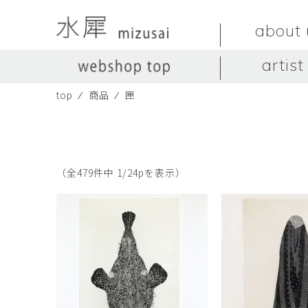
about 
artist
top
⁄
商品
⁄
匣
LIVINGSTONE
no titles.
LIVINGSTONE
陶器
ガラス
no titles
ceramics
glass
Yuma Yoshimura
のぎすみこ
オブジェ
器
Yuma Yoshimura
nogi sumiko
object
vessel
（全479件中 1/24pを表示）
皿
カップ
dish
cup
スヤマ マサル
ソ・イブ
Masaru Suyama
SUH Eve
メグマイルランド
ヤマモト ダイゴ
Megumireland
YAMAMOTO Daig
中根嶺
中田篤
NAKANE Ren
NAKATA Atsushi