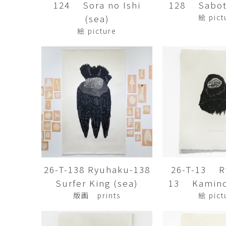
124 Sora no Ishi
128 Sabot
市橋 美佳
常田泰由
ICHIHASHI Mika
TOKIDA Yasuyosh
(sea)
絵 pict
絵 picture
悳 祐介
新埜康平
Yusuke Isao
ARANO Kohei
李 正鏞
松尾慎二
Lee Jeong Yong
MATSUO Shinji
森田春菜
森田朋
MORITA Haruna
MORITA Tomo
水元かよこ
水田典寿
MIZUMOTO Kayoko
MIZUTA Norihisa
26-T-138 Ryuhaku-138
26-T-13 R
滝下 達
澤井昌平
TAKISHITA Tatsushi
SAWAI Shohei
Surfer King (sea)
13 Kamino
版画 prints
絵 pict
牧由加里
田中 彰
MAKI Yukari
TANAKA Sho