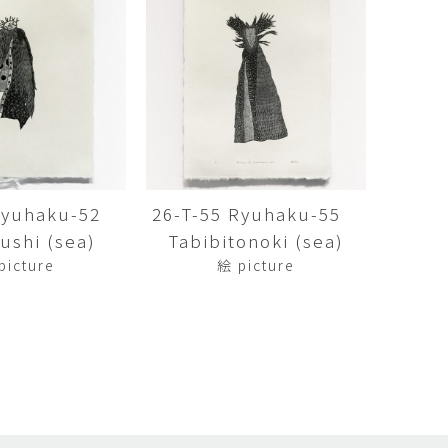
矢尾板克則
ntique
YAOITA Katsunori
努
竹内真吾
sutomu
TAKEUCHI Shingo
芙子
荻原美里
buko
OGIHARA Misato
俊
酒井 智也
 Shun
SAKAI Tomoya
 Ryuhaku-52
26-T-55 Ryuhaku-55
shi (sea)
Tabibitonoki (sea)
代
金卵喜
Kayo
KIM Ranhe
picture
絵 picture
迅太
長野史子
Jinta
NAGANO Fumiko
栄
ohide