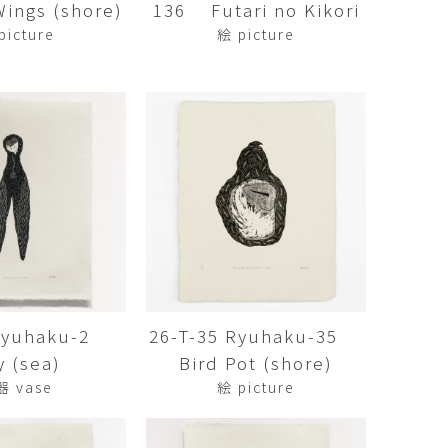
ngs (shore)
136 Futari no Kikori
傑
庄島歩音
IRANO
SHOJIMA Ayune
picture
絵 picture
也
明主 航
tuya
MYOSHU Wataru
惠
梁瀚云
hay
Han Yun Liang
サ
武田 哲
Liisa
TAKEDA Tetsu
なみ
清水善行
nami
SHIMIZU Yoshiyuki
 Ryuhaku-2
26-T-35 Ryuhaku-35
野中麟太郎
瀧 知子
taro ・
TAKI Tomoko
y (sea)
Bird Pot (shore)
ntaro
器 vase
絵 picture
郎
田中里姫
Taro
TANAKA Saki