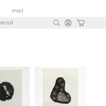
mail
ecial
Trus
TAMBOUR PARIS
トゥルス
金属
by ETSUKO HARADA
骨董
metal
antique
うへい
キムホノ
花器
鉢
ouhei
KIM Hono
vase
bowl
茶器
抹茶碗
tea_ware
matcha_bowl
本
バンドウジロウ
n
Jiro BANDO
基
三笘まさえ
ROKI
MITOMA Masae
太郎
佐藤健太・佐藤和美
otaro
SATO Kenta & SATO