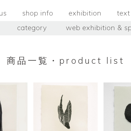
us
shop info
exhibition
text
category
web exhibition & sp
OJACRAFT
O’Tru no 
木
OJACRAFT
布
オートゥルノ
wood
cloth
商品一覧・product list
はいいろオオカミ＋花屋 西別
はっとりこ
府商店
絵
壺
HATTORI K
picture
pot
Antiques Haiiro Ookami &
Flowers Nishibeppu sho-
ten
酒器
飯碗・丼
sake_bottle
rice_bowl
タナカシゲオ
ヌキ
TANAKA Shigeo
nukibo
三星玲子
三浦宏
o
MITSUBOSHI Reiko
MIURA HI
中田篤・常田泰由
伊勢崎陽
NAKATA Atsushi × TOKIDA
ISEZAKI Y