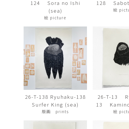
124 Sora no Ishi
128 Sabot
市橋 美佳
常田泰由
ICHIHASHI Mika
TOKIDA Yasuyosh
(sea)
絵 pict
絵 picture
悳 祐介
新埜康平
Yusuke Isao
ARANO Kohei
李 正鏞
松尾慎二
Lee Jeong Yong
MATSUO Shinji
森田春菜
森田朋
MORITA Haruna
MORITA Tomo
水元かよこ
水田典寿
MIZUMOTO Kayoko
MIZUTA Norihisa
26-T-138 Ryuhaku-138
26-T-13 R
滝下 達
澤井昌平
TAKISHITA Tatsushi
SAWAI Shohei
Surfer King (sea)
13 Kamino
版画 prints
絵 pict
牧由加里
田中 彰
MAKI Yukari
TANAKA Sho