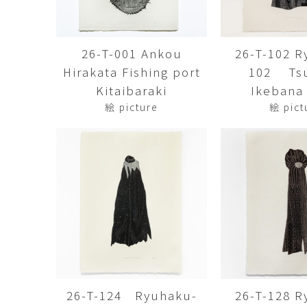
佐藤尚理
内藤紫帆
SATO Naomichi
NAITO Shiho
26-T-001 Ankou
26-T-102 R
城蛍
堀 貴春
Hirakata Fishing port
102 Tsu
TACHI Hotaru
HORI Takaharu
Kitaibaraki
Ikebana 
大石早矢香
奥村 乃
絵 picture
絵 pict
OISHI Sayaka
OKUMURA Dai
安彦年朗
安藤 美樹
ABIKO Toshiro
ANDO Miki
宮内知子
宮崎智晴
MIYAUCHI Tomoko
MIYAZAKI Tomohar
尾花友久
山口博子
OBANA Tomohisa
YAMAGUCHI Hirok
岩江圭祐・新埜康平
島田篤
IWAE Keisuke・ARANO
SHIMADA Atsushi
Kohei
26-T-124 Ryuhaku-
26-T-128 R