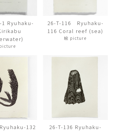
Kazumi
子
吉川和人
Fumiko
YOSHIKAWA Kazuto
4-1 Ryuhaku-
26-T-116 Ryuhaku-
と子
大森 準平
Kirikabu
116 Coral reef (sea)
oko
OMORI Junpei
erwater)
絵 picture
湧
宇野 湧・城蛍
picture
u
TACHI Hotaru・UNO Yu
代
宮下香代・金卵喜
 Kayo
MIYASHITA Kayo・KIM
Ranhe
巧
小泉巧・内藤紫帆
akumi
KOIZUMI Takumi & NAITO
Shiho
希
岩江圭祐
ki
IWAE Keisuke
カコ
川添微
kako
KAWAZOE Honoka
 Ryuhaku-132
26-T-136 Ryuhaku-