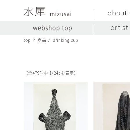
about 
artist
top
⁄
商品
⁄
drinking cup
LIVINGSTONE
no titles.
LIVINGSTONE
陶器
ガラス
no titles
ceramics
glass
Yuma Yoshimura
のぎすみこ
オブジェ
器
Yuma Yoshimura
nogi sumiko
object
vessel
（全479件中 1/24pを表示）
皿
カップ
dish
cup
スヤマ マサル
ソ・イブ
Masaru Suyama
SUH Eve
メグマイルランド
ヤマモト ダイゴ
Megumireland
YAMAMOTO Daig
中根嶺
中田篤
NAKANE Ren
NAKATA Atsushi