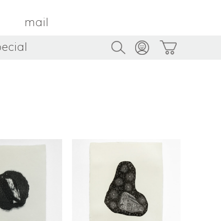
mail
ecial
Trus
TAMBOUR PARIS
トゥルス
金属
by ETSUKO HARADA
骨董
metal
antique
うへい
キムホノ
花器
鉢
ouhei
KIM Hono
vase
bowl
茶器
抹茶碗
tea_ware
matcha_bowl
本
バンドウジロウ
n
Jiro BANDO
基
三笘まさえ
ROKI
MITOMA Masae
太郎
佐藤健太・佐藤和美
otaro
SATO Kenta & SATO