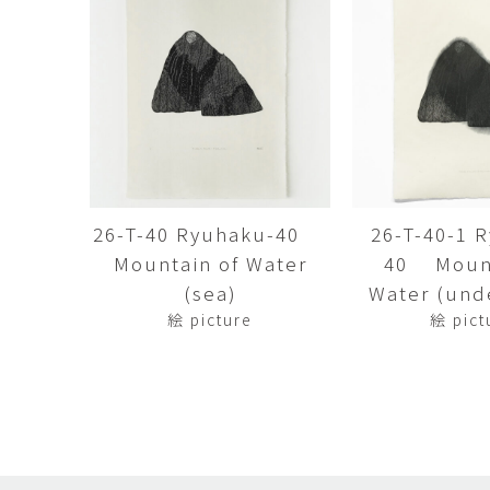
田村麻未
畑中咲輝
TAMURA Mami
HATANAKA Saki
石原温三
石河美和子
ISHIHARA Onzo
ISHIKAWA Miwak
竹内真吾・Yuma Yoshimura
篠原猛史
Shingo Takeuchi・Yuma
SHINOHARA Takes
Yoshimura
葉 明慧
藤岡貢
YAP Minhui
FUJIOKA Mitsugu
26-T-40 Ryuhaku-40
26-T-40-1 
Mountain of Water
40 Mount
酒井由芽子
野中麟太郎
SAKAI Yumeko
NONAKA Rintaro
(sea)
Water (und
絵 picture
絵 pict
金子潤
鈴木由衣
JUN KANEKO
Yui Suzuki
阿曽藍人
青木宏
ASO Rando
AOKI Hiroshi