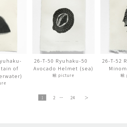
畑中圭介
畳
HATANAKA Keisuke
tatami’s a
石黒幹朗
竹下
o
uun
TAKESHITA T
篠原猛史・大森準平
紺野乃
hi
SHINOHARA Takesh・
KONNO No
OMORI Junpei
西石垣友里子
角橋 
NISHIISHIGAKI Yuriko
KADOHASHI
Ryuhaku-
26-T-50 Ryuhaku-50
26-T-52
ain of
Avocado Helmet (sea)
Minomu
野口清村
野村佳
Noguchi Shimura
NOMURA 
erwater)
絵 picture
絵 
ure
長 雪恵
長谷川 
OSA Yukie
HASEGAWA 
1
2
…
24
＞
青木宏・明主航
高木基
AOKI Hiroshi・MYOSHU
TAKAGI Mot
Wataru