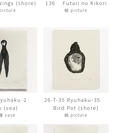
ngs (shore)
136 Futari no Kikori
傑
庄島歩音
IRANO
SHOJIMA Ayune
picture
絵 picture
也
明主 航
tuya
MYOSHU Wataru
惠
梁瀚云
hay
Han Yun Liang
サ
武田 哲
Liisa
TAKEDA Tetsu
なみ
清水善行
nami
SHIMIZU Yoshiyuki
 Ryuhaku-2
26-T-35 Ryuhaku-35
野中麟太郎
瀧 知子
taro ・
TAKI Tomoko
y (sea)
Bird Pot (shore)
ntaro
器 vase
絵 picture
郎
田中里姫
Taro
TANAKA Saki