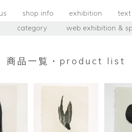
us
shop info
exhibition
text
category
web exhibition & sp
OJACRAFT
O’Tru no 
木
OJACRAFT
布
オートゥルノ
wood
cloth
商品一覧・product list
はいいろオオカミ＋花屋 西別
はっとりこ
府商店
絵
壺
HATTORI K
picture
pot
Antiques Haiiro Ookami &
Flowers Nishibeppu sho-
ten
酒器
飯碗・丼
sake_bottle
rice_bowl
タナカシゲオ
ヌキ
TANAKA Shigeo
nukibo
三星玲子
三浦宏
o
MITSUBOSHI Reiko
MIURA HI
中田篤・常田泰由
伊勢崎陽
NAKATA Atsushi × TOKIDA
ISEZAKI Y