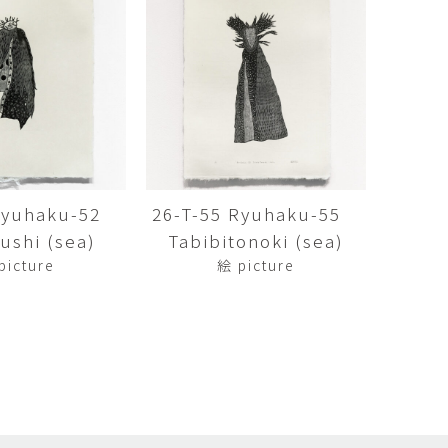
矢尾板克則
ntique
YAOITA Katsunori
努
竹内真吾
sutomu
TAKEUCHI Shingo
芙子
荻原美里
buko
OGIHARA Misato
俊
酒井 智也
 Shun
SAKAI Tomoya
 Ryuhaku-52
26-T-55 Ryuhaku-55
shi (sea)
Tabibitonoki (sea)
代
金卵喜
Kayo
KIM Ranhe
picture
絵 picture
迅太
長野史子
Jinta
NAGANO Fumiko
栄
ohide