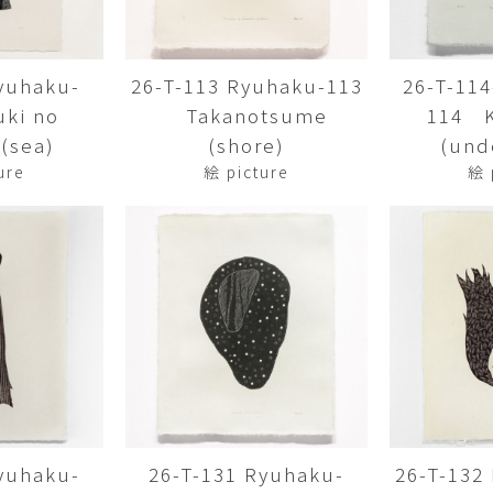
Yasuyoshi
南 繁樹
厚川文
MINAMI Shigeki
ATSUKAWA 
yuhaku-
26-T-113 Ryuhaku-113
26-T-11
塩谷良太
大木も
ki no
Takanotsume
114 
SHIOYA Ryota
OKI Mot
(sea)
(shore)
(und
奥野宏
宇野 
ure
絵 picture
絵 
OKUNO Hiroshi
UNO Y
宮下将太
宮下香
MIYASHITA Shota
MIYASHITA
小川哲
小泉
u
OGAWA SATOSHI
KOIZUMI T
山本雅彦
岡 美
o
YAMAMOTO Masahiko
OKA Mi
川上真子
川井ミ
KAWAKAMI Mako
KAWAI Mi
yuhaku-
26-T-131 Ryuhaku-
26-T-132