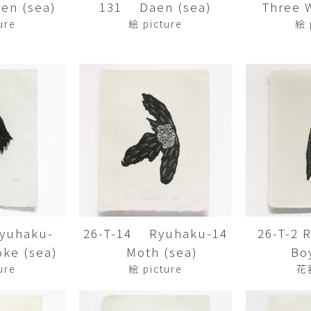
en (sea)
131 Daen (sea)
Three Wi
平勝久・平瑞穂
平野
i
HIRA Katsuhisa & Mizuho
Tsuyoshi H
ure
絵 picture
絵 
日置 哲也 | 森田 春菜
日置哲
HIOKI Tetsuya and MORITA
HIKOKI Te
Haruna
松本裕子
柳 恩
MATSUMOTO Yuko
Yoo Eun-
森田朋・中根嶺 潜る、潜
橋本リ
る。
HASHIMOTO 
MORITA Tomo ・NAKANE
Ren
水田典寿・宮崎智晴
波能か
MIZUTA Norihisa・
HANO Ka
MIYAZAKI Tomoharu
yuhaku-
26-T-14 Ryuhaku-14
26-T-2
澤田麟太郎
澤田麟太郎・
SAWADA Rintaro
SAWADA Rin
ke (sea)
Moth (sea)
Bo
NONAKA Ri
ure
絵 picture
花
田中健太郎
田中太
TANAKA Kentarou
TANAKA 