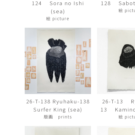
124 Sora no Ishi
128 Sabot
市橋 美佳
常田泰由
ICHIHASHI Mika
TOKIDA Yasuyosh
(sea)
絵 pict
絵 picture
悳 祐介
新埜康平
Yusuke Isao
ARANO Kohei
李 正鏞
松尾慎二
Lee Jeong Yong
MATSUO Shinji
森田春菜
森田朋
MORITA Haruna
MORITA Tomo
水元かよこ
水田典寿
MIZUMOTO Kayoko
MIZUTA Norihisa
26-T-138 Ryuhaku-138
26-T-13 R
滝下 達
澤井昌平
TAKISHITA Tatsushi
SAWAI Shohei
Surfer King (sea)
13 Kamino
版画 prints
絵 pict
牧由加里
田中 彰
MAKI Yukari
TANAKA Sho