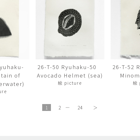
畑中圭介
畳
HATANAKA Keisuke
tatami’s a
石黒幹朗
竹下
o
uun
TAKESHITA T
篠原猛史・大森準平
紺野乃
hi
SHINOHARA Takesh・
KONNO No
OMORI Junpei
西石垣友里子
角橋 
NISHIISHIGAKI Yuriko
KADOHASHI
Ryuhaku-
26-T-50 Ryuhaku-50
26-T-52
ain of
Avocado Helmet (sea)
Minomu
野口清村
野村佳
Noguchi Shimura
NOMURA 
erwater)
絵 picture
絵 
ure
長 雪恵
長谷川 
OSA Yukie
HASEGAWA 
1
2
…
24
＞
青木宏・明主航
高木基
AOKI Hiroshi・MYOSHU
TAKAGI Mot
Wataru