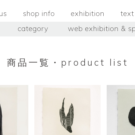
us
shop info
exhibition
text
category
web exhibition & sp
OJACRAFT
O’Tru no 
木
OJACRAFT
布
オートゥルノ
wood
cloth
商品一覧・product list
はいいろオオカミ＋花屋 西別
はっとりこ
府商店
絵
壺
HATTORI K
picture
pot
Antiques Haiiro Ookami &
Flowers Nishibeppu sho-
ten
酒器
飯碗・丼
sake_bottle
rice_bowl
タナカシゲオ
ヌキ
TANAKA Shigeo
nukibo
三星玲子
三浦宏
o
MITSUBOSHI Reiko
MIURA HI
中田篤・常田泰由
伊勢崎陽
NAKATA Atsushi × TOKIDA
ISEZAKI Y