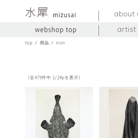
about 
artist
top
⁄
商品
⁄
iron
LIVINGSTONE
no titles.
LIVINGSTONE
陶器
ガラス
no titles
ceramics
glass
Yuma Yoshimura
のぎすみこ
オブジェ
器
Yuma Yoshimura
nogi sumiko
object
vessel
（全479件中 1/24pを表示）
皿
カップ
dish
cup
スヤマ マサル
ソ・イブ
Masaru Suyama
SUH Eve
メグマイルランド
ヤマモト ダイゴ
Megumireland
YAMAMOTO Daig
中根嶺
中田篤
NAKANE Ren
NAKATA Atsushi