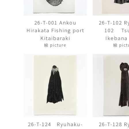
佐藤尚理
内藤紫帆
SATO Naomichi
NAITO Shiho
26-T-001 Ankou
26-T-102 R
城蛍
堀 貴春
Hirakata Fishing port
102 Tsu
TACHI Hotaru
HORI Takaharu
Kitaibaraki
Ikebana 
大石早矢香
奥村 乃
絵 picture
絵 pict
OISHI Sayaka
OKUMURA Dai
安彦年朗
安藤 美樹
ABIKO Toshiro
ANDO Miki
宮内知子
宮崎智晴
MIYAUCHI Tomoko
MIYAZAKI Tomohar
尾花友久
山口博子
OBANA Tomohisa
YAMAGUCHI Hirok
岩江圭祐・新埜康平
島田篤
IWAE Keisuke・ARANO
SHIMADA Atsushi
Kohei
26-T-124 Ryuhaku-
26-T-128 R