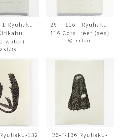
Kazumi
子
吉川和人
Fumiko
YOSHIKAWA Kazuto
4-1 Ryuhaku-
26-T-116 Ryuhaku-
と子
大森 準平
Kirikabu
116 Coral reef (sea)
oko
OMORI Junpei
erwater)
絵 picture
湧
宇野 湧・城蛍
picture
u
TACHI Hotaru・UNO Yu
代
宮下香代・金卵喜
 Kayo
MIYASHITA Kayo・KIM
Ranhe
巧
小泉巧・内藤紫帆
akumi
KOIZUMI Takumi & NAITO
Shiho
希
岩江圭祐
ki
IWAE Keisuke
カコ
川添微
kako
KAWAZOE Honoka
 Ryuhaku-132
26-T-136 Ryuhaku-