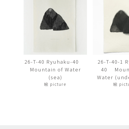
田村麻未
畑中咲輝
TAMURA Mami
HATANAKA Saki
石原温三
石河美和子
ISHIHARA Onzo
ISHIKAWA Miwak
竹内真吾・Yuma Yoshimura
篠原猛史
Shingo Takeuchi・Yuma
SHINOHARA Takes
Yoshimura
葉 明慧
藤岡貢
YAP Minhui
FUJIOKA Mitsugu
26-T-40 Ryuhaku-40
26-T-40-1 
Mountain of Water
40 Mount
酒井由芽子
野中麟太郎
SAKAI Yumeko
NONAKA Rintaro
(sea)
Water (und
絵 picture
絵 pict
金子潤
鈴木由衣
JUN KANEKO
Yui Suzuki
阿曽藍人
青木宏
ASO Rando
AOKI Hiroshi