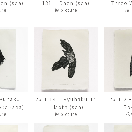
en (sea)
131 Daen (sea)
Three Wi
平勝久・平瑞穂
平野
i
HIRA Katsuhisa & Mizuho
Tsuyoshi H
ure
絵 picture
絵 
日置 哲也 | 森田 春菜
日置哲
HIOKI Tetsuya and MORITA
HIKOKI Te
Haruna
松本裕子
柳 恩
MATSUMOTO Yuko
Yoo Eun-
森田朋・中根嶺 潜る、潜
橋本リ
る。
HASHIMOTO 
MORITA Tomo ・NAKANE
Ren
水田典寿・宮崎智晴
波能か
MIZUTA Norihisa・
HANO Ka
MIYAZAKI Tomoharu
yuhaku-
26-T-14 Ryuhaku-14
26-T-2
澤田麟太郎
澤田麟太郎・
SAWADA Rintaro
SAWADA Rin
ke (sea)
Moth (sea)
Bo
NONAKA Ri
ure
絵 picture
花
田中健太郎
田中太
TANAKA Kentarou
TANAKA 