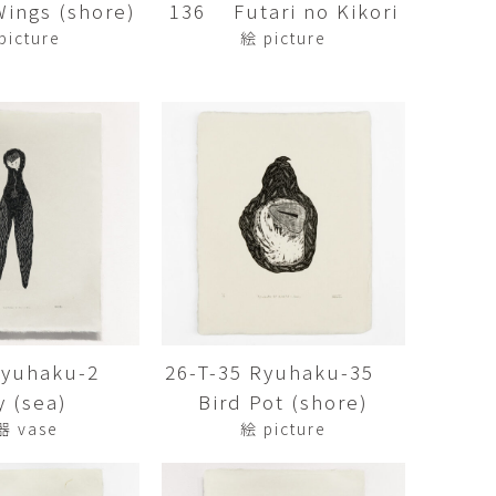
ngs (shore)
136 Futari no Kikori
傑
庄島歩音
IRANO
SHOJIMA Ayune
picture
絵 picture
也
明主 航
tuya
MYOSHU Wataru
惠
梁瀚云
hay
Han Yun Liang
サ
武田 哲
Liisa
TAKEDA Tetsu
なみ
清水善行
nami
SHIMIZU Yoshiyuki
 Ryuhaku-2
26-T-35 Ryuhaku-35
野中麟太郎
瀧 知子
taro ・
TAKI Tomoko
y (sea)
Bird Pot (shore)
ntaro
器 vase
絵 picture
郎
田中里姫
Taro
TANAKA Saki