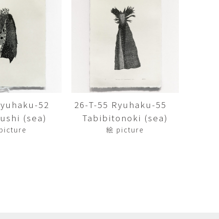
矢尾板克則
ntique
YAOITA Katsunori
努
竹内真吾
sutomu
TAKEUCHI Shingo
芙子
荻原美里
buko
OGIHARA Misato
俊
酒井 智也
 Shun
SAKAI Tomoya
 Ryuhaku-52
26-T-55 Ryuhaku-55
shi (sea)
Tabibitonoki (sea)
代
金卵喜
Kayo
KIM Ranhe
picture
絵 picture
迅太
長野史子
Jinta
NAGANO Fumiko
栄
ohide