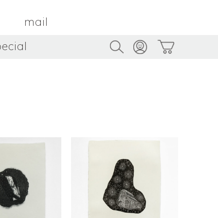
mail
ecial
Trus
TAMBOUR PARIS
トゥルス
金属
by ETSUKO HARADA
骨董
metal
antique
うへい
キムホノ
花器
鉢
ouhei
KIM Hono
vase
bowl
茶器
抹茶碗
tea_ware
matcha_bowl
本
バンドウジロウ
n
Jiro BANDO
基
三笘まさえ
ROKI
MITOMA Masae
太郎
佐藤健太・佐藤和美
otaro
SATO Kenta & SATO