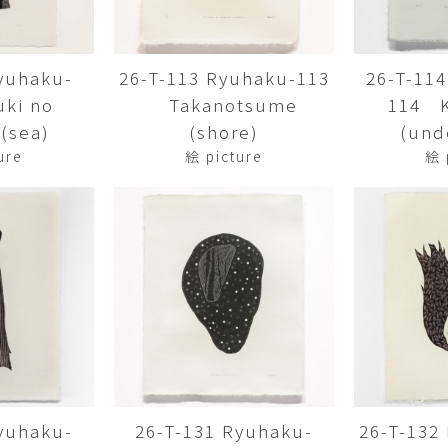
Yasuyoshi
南 繁樹
厚川文
MINAMI Shigeki
ATSUKAWA 
yuhaku-
26-T-113 Ryuhaku-113
26-T-11
塩谷良太
大木も
ki no
Takanotsume
114 
SHIOYA Ryota
OKI Mot
(sea)
(shore)
(und
奥野宏
宇野 
ure
絵 picture
絵 
OKUNO Hiroshi
UNO Y
宮下将太
宮下香
MIYASHITA Shota
MIYASHITA
小川哲
小泉
u
OGAWA SATOSHI
KOIZUMI T
山本雅彦
岡 美
o
YAMAMOTO Masahiko
OKA Mi
川上真子
川井ミ
KAWAKAMI Mako
KAWAI Mi
yuhaku-
26-T-131 Ryuhaku-
26-T-132