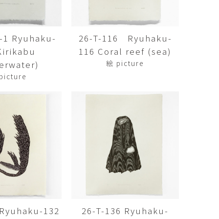
Kazumi
子
吉川和人
Fumiko
YOSHIKAWA Kazuto
4-1 Ryuhaku-
26-T-116 Ryuhaku-
と子
大森 準平
Kirikabu
116 Coral reef (sea)
oko
OMORI Junpei
erwater)
絵 picture
湧
宇野 湧・城蛍
picture
u
TACHI Hotaru・UNO Yu
代
宮下香代・金卵喜
 Kayo
MIYASHITA Kayo・KIM
Ranhe
巧
小泉巧・内藤紫帆
akumi
KOIZUMI Takumi & NAITO
Shiho
希
岩江圭祐
ki
IWAE Keisuke
カコ
川添微
kako
KAWAZOE Honoka
 Ryuhaku-132
26-T-136 Ryuhaku-