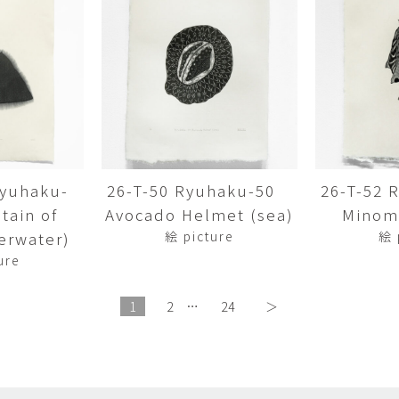
畑中圭介
畳
HATANAKA Keisuke
tatami’s a
石黒幹朗
竹下
o
uun
TAKESHITA T
篠原猛史・大森準平
紺野乃
hi
SHINOHARA Takesh・
KONNO No
OMORI Junpei
西石垣友里子
角橋 
NISHIISHIGAKI Yuriko
KADOHASHI
Ryuhaku-
26-T-50 Ryuhaku-50
26-T-52
ain of
Avocado Helmet (sea)
Minomu
野口清村
野村佳
Noguchi Shimura
NOMURA 
erwater)
絵 picture
絵 
ure
長 雪恵
長谷川 
OSA Yukie
HASEGAWA 
1
2
…
24
＞
青木宏・明主航
高木基
AOKI Hiroshi・MYOSHU
TAKAGI Mot
Wataru