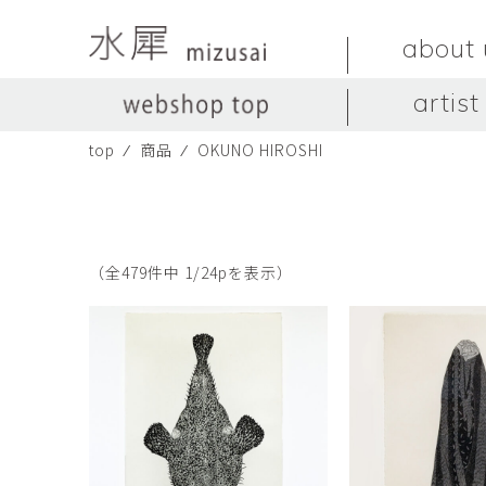
about 
artist
top
⁄
商品
⁄
OKUNO HIROSHI
LIVINGSTONE
no titles.
LIVINGSTONE
陶器
ガラス
no titles
ceramics
glass
Yuma Yoshimura
のぎすみこ
オブジェ
器
Yuma Yoshimura
nogi sumiko
object
vessel
（全479件中 1/24pを表示）
皿
カップ
dish
cup
スヤマ マサル
ソ・イブ
Masaru Suyama
SUH Eve
メグマイルランド
ヤマモト ダイゴ
Megumireland
YAMAMOTO Daig
中根嶺
中田篤
NAKANE Ren
NAKATA Atsushi