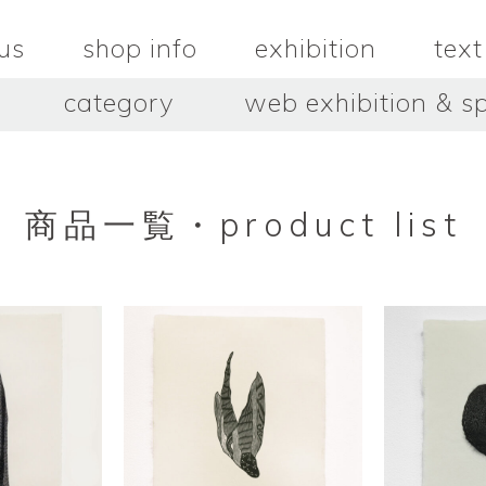
us
shop info
exhibition
text
category
web exhibition & sp
OJACRAFT
O’Tru no 
木
OJACRAFT
布
オートゥルノ
wood
cloth
商品一覧・product list
はいいろオオカミ＋花屋 西別
はっとりこ
府商店
絵
壺
HATTORI K
picture
pot
Antiques Haiiro Ookami &
Flowers Nishibeppu sho-
ten
酒器
飯碗・丼
sake_bottle
rice_bowl
タナカシゲオ
ヌキ
TANAKA Shigeo
nukibo
三星玲子
三浦宏
o
MITSUBOSHI Reiko
MIURA HI
中田篤・常田泰由
伊勢崎陽
NAKATA Atsushi × TOKIDA
ISEZAKI Y