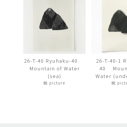
田村麻未
畑中咲輝
TAMURA Mami
HATANAKA Saki
石原温三
石河美和子
ISHIHARA Onzo
ISHIKAWA Miwak
竹内真吾・Yuma Yoshimura
篠原猛史
Shingo Takeuchi・Yuma
SHINOHARA Takes
Yoshimura
葉 明慧
藤岡貢
YAP Minhui
FUJIOKA Mitsugu
26-T-40 Ryuhaku-40
26-T-40-1 
Mountain of Water
40 Mount
酒井由芽子
野中麟太郎
SAKAI Yumeko
NONAKA Rintaro
(sea)
Water (und
絵 picture
絵 pict
金子潤
鈴木由衣
JUN KANEKO
Yui Suzuki
阿曽藍人
青木宏
ASO Rando
AOKI Hiroshi