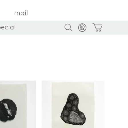
mail
ecial
Trus
TAMBOUR PARIS
トゥルス
金属
by ETSUKO HARADA
骨董
metal
antique
うへい
キムホノ
花器
鉢
ouhei
KIM Hono
vase
bowl
茶器
抹茶碗
tea_ware
matcha_bowl
本
バンドウジロウ
n
Jiro BANDO
基
三笘まさえ
ROKI
MITOMA Masae
太郎
佐藤健太・佐藤和美
otaro
SATO Kenta & SATO