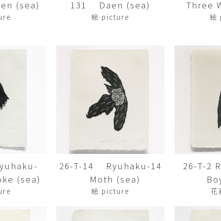
en (sea)
131 Daen (sea)
Three Wi
平勝久・平瑞穂
平野
i
HIRA Katsuhisa & Mizuho
Tsuyoshi H
ure
絵 picture
絵 
日置 哲也 | 森田 春菜
日置哲
HIOKI Tetsuya and MORITA
HIKOKI Te
Haruna
松本裕子
柳 恩
MATSUMOTO Yuko
Yoo Eun-
森田朋・中根嶺 潜る、潜
橋本リ
る。
HASHIMOTO 
MORITA Tomo ・NAKANE
Ren
水田典寿・宮崎智晴
波能か
MIZUTA Norihisa・
HANO Ka
MIYAZAKI Tomoharu
yuhaku-
26-T-14 Ryuhaku-14
26-T-2
澤田麟太郎
澤田麟太郎・
SAWADA Rintaro
SAWADA Rin
ke (sea)
Moth (sea)
Bo
NONAKA Ri
ure
絵 picture
花
田中健太郎
田中太
TANAKA Kentarou
TANAKA 