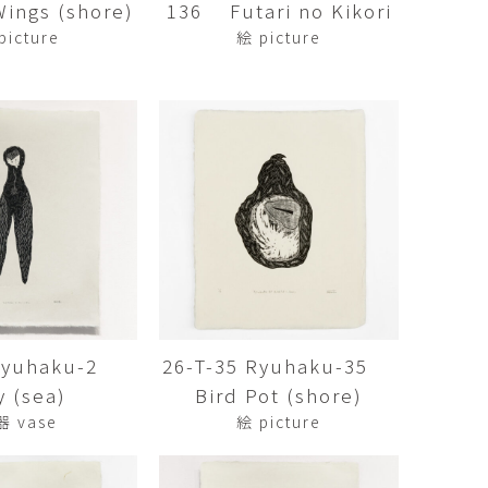
ngs (shore)
136 Futari no Kikori
傑
庄島歩音
IRANO
SHOJIMA Ayune
picture
絵 picture
也
明主 航
tuya
MYOSHU Wataru
惠
梁瀚云
hay
Han Yun Liang
サ
武田 哲
Liisa
TAKEDA Tetsu
なみ
清水善行
nami
SHIMIZU Yoshiyuki
 Ryuhaku-2
26-T-35 Ryuhaku-35
野中麟太郎
瀧 知子
taro ・
TAKI Tomoko
y (sea)
Bird Pot (shore)
ntaro
器 vase
絵 picture
郎
田中里姫
Taro
TANAKA Saki