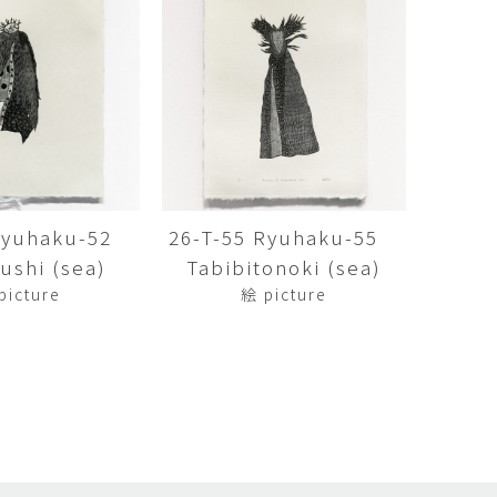
矢尾板克則
ntique
YAOITA Katsunori
努
竹内真吾
sutomu
TAKEUCHI Shingo
芙子
荻原美里
buko
OGIHARA Misato
俊
酒井 智也
 Shun
SAKAI Tomoya
 Ryuhaku-52
26-T-55 Ryuhaku-55
shi (sea)
Tabibitonoki (sea)
代
金卵喜
Kayo
KIM Ranhe
picture
絵 picture
迅太
長野史子
Jinta
NAGANO Fumiko
栄
ohide