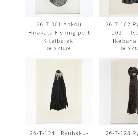
佐藤尚理
内藤紫帆
SATO Naomichi
NAITO Shiho
26-T-001 Ankou
26-T-102 R
城蛍
堀 貴春
Hirakata Fishing port
102 Tsu
TACHI Hotaru
HORI Takaharu
Kitaibaraki
Ikebana 
大石早矢香
奥村 乃
絵 picture
絵 pict
OISHI Sayaka
OKUMURA Dai
安彦年朗
安藤 美樹
ABIKO Toshiro
ANDO Miki
宮内知子
宮崎智晴
MIYAUCHI Tomoko
MIYAZAKI Tomohar
尾花友久
山口博子
OBANA Tomohisa
YAMAGUCHI Hirok
岩江圭祐・新埜康平
島田篤
IWAE Keisuke・ARANO
SHIMADA Atsushi
Kohei
26-T-124 Ryuhaku-
26-T-128 R