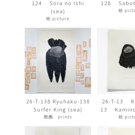
124 Sora no Ishi
128 Sabot
市橋 美佳
常田泰由
ICHIHASHI Mika
TOKIDA Yasuyosh
(sea)
絵 pict
絵 picture
悳 祐介
新埜康平
Yusuke Isao
ARANO Kohei
李 正鏞
松尾慎二
Lee Jeong Yong
MATSUO Shinji
森田春菜
森田朋
MORITA Haruna
MORITA Tomo
水元かよこ
水田典寿
MIZUMOTO Kayoko
MIZUTA Norihisa
26-T-138 Ryuhaku-138
26-T-13 R
滝下 達
澤井昌平
TAKISHITA Tatsushi
SAWAI Shohei
Surfer King (sea)
13 Kamino
版画 prints
絵 pict
牧由加里
田中 彰
MAKI Yukari
TANAKA Sho