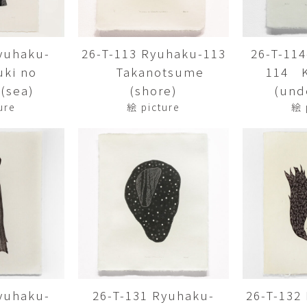
Yasuyoshi
南 繁樹
厚川文
MINAMI Shigeki
ATSUKAWA 
yuhaku-
26-T-113 Ryuhaku-113
26-T-11
塩谷良太
大木も
ki no
Takanotsume
114 
SHIOYA Ryota
OKI Mot
(sea)
(shore)
(und
奥野宏
宇野 
ure
絵 picture
絵 
OKUNO Hiroshi
UNO Y
宮下将太
宮下香
MIYASHITA Shota
MIYASHITA
小川哲
小泉
u
OGAWA SATOSHI
KOIZUMI T
山本雅彦
岡 美
o
YAMAMOTO Masahiko
OKA Mi
川上真子
川井ミ
KAWAKAMI Mako
KAWAI Mi
yuhaku-
26-T-131 Ryuhaku-
26-T-132