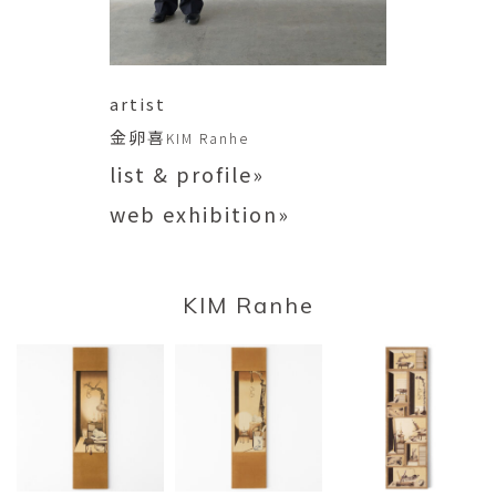
artist
金卵喜
KIM Ranhe
list & profile»
web exhibition»
KIM Ranhe