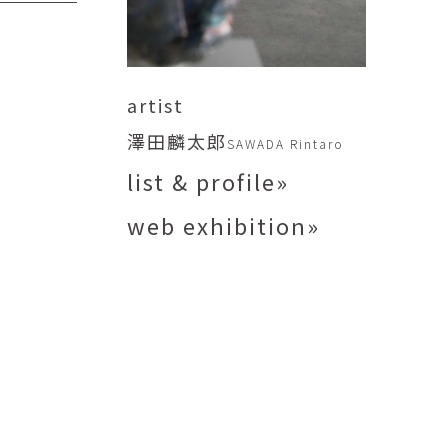
矢尾板克則
ntique
YAOITA Katsunori
努
竹内真吾
sutomu
TAKEUCHI Shingo
artist
芙子
荻原美里
澤田麟太郎
buko
OGIHARA Misato
SAWADA Rintaro
list & profile»
俊
酒井 智也
 Shun
SAKAI Tomoya
web exhibition»
代
金卵喜
Kayo
KIM Ranhe
迅太
長野史子
Jinta
NAGANO Fumiko
栄
ohide