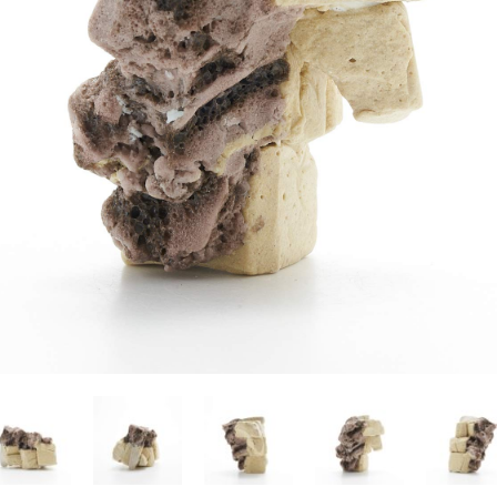
Yasuyoshi
南 繁樹
厚川文
MINAMI Shigeki
ATSUKAWA 
塩谷良太
大木も
SHIOYA Ryota
OKI Mot
奥野宏
宇野 
OKUNO Hiroshi
UNO Y
宮下将太
宮下香
MIYASHITA Shota
MIYASHITA
小川哲
小泉
u
OGAWA SATOSHI
KOIZUMI T
山本雅彦
岡 美
o
YAMAMOTO Masahiko
OKA Mi
川上真子
川井ミ
KAWAKAMI Mako
KAWAI Mi