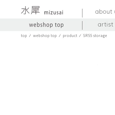
about 
artist
top
⁄
webshop top
⁄
product
⁄
SR55 storage
LIVINGSTONE
no titles.
LIVINGSTONE
陶器
ガラス
no titles
ceramics
glass
Yuma Yoshimura
のぎすみこ
オブジェ
器
Yuma Yoshimura
nogi sumiko
object
vessel
皿
カップ
dish
cup
スヤマ マサル
ソ・イブ
Masaru Suyama
SUH Eve
メグマイルランド
ヤマモト ダイゴ
Megumireland
YAMAMOTO Daig
中根嶺
中田篤
NAKANE Ren
NAKATA Atsushi