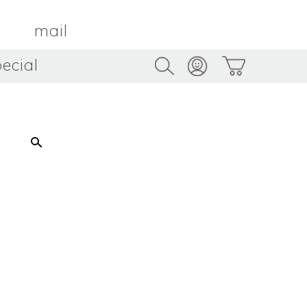
mail
ecial
Trus
TAMBOUR PARIS
トゥルス
金属
by ETSUKO HARADA
骨董
metal
antique
うへい
キムホノ
花器
鉢
ouhei
KIM Hono
vase
bowl
茶器
抹茶碗
tea_ware
matcha_bowl
本
バンドウジロウ
n
Jiro BANDO
基
三笘まさえ
ROKI
MITOMA Masae
太郎
佐藤健太・佐藤和美
otaro
SATO Kenta & SATO