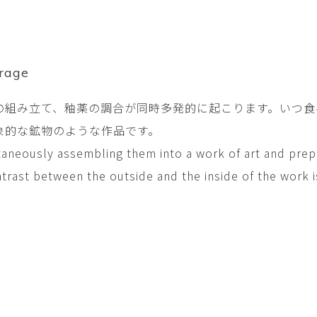
平勝久・平瑞穂
平野
i
HIRA Katsuhisa & Mizuho
Tsuyoshi H
日置 哲也 | 森田 春菜
日置哲
HIOKI Tetsuya and MORITA
HIKOKI Te
Haruna
rage
松本裕子
柳 恩
の組み立て、釉薬の調合が同時多発的に起こります。いつ食
MATSUMOTO Yuko
Yoo Eun-
象的な鉱物のような作品です。
森田朋・中根嶺 潜る、潜
橋本リ
る。
HASHIMOTO 
taneously assembling them into a work of art and prep
MORITA Tomo ・NAKANE
Ren
ntrast between the outside and the inside of the work i
水田典寿・宮崎智晴
波能か
MIZUTA Norihisa・
HANO Ka
MIYAZAKI Tomoharu
澤田麟太郎
澤田麟太郎・
SAWADA Rintaro
SAWADA Rin
NONAKA Ri
田中健太郎
田中太
TANAKA Kentarou
TANAKA 