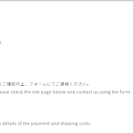
畑中圭介
畳
HATANAKA Keisuke
tatami’s a
石黒幹朗
竹下
o
uun
TAKESHITA T
篠原猛史・大森準平
紺野乃
o
hi
SHINOHARA Takesh・
KONNO No
OMORI Junpei
西石垣友里子
角橋 
NISHIISHIGAKI Yuriko
KADOHASHI
野口清村
野村佳
Noguchi Shimura
NOMURA 
をご確認の上、フォームにてご連絡ください。
長 雪恵
長谷川 
Please check the link page below and contact us using the form.
OSA Yukie
HASEGAWA 
青木宏・明主航
高木基
AOKI Hiroshi・MYOSHU
TAKAGI Mot
Wataru
h details of the payment and shipping costs.