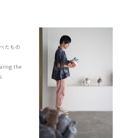
傑
庄島歩音
IRANO
SHOJIMA Ayune
也
明主 航
tuya
MYOSHU Wataru
惠
梁瀚云
べたもの
hay
Han Yun Liang
サ
武田 哲
Liisa
TAKEDA Tetsu
aring the
s
なみ
清水善行
nami
SHIMIZU Yoshiyuki
野中麟太郎
瀧 知子
taro ・
TAKI Tomoko
ntaro
郎
田中里姫
Taro
TANAKA Saki