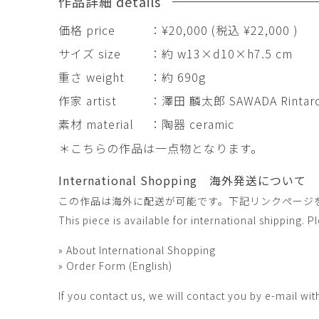
作品詳細 details
田村麻未
畑中咲輝
TAMURA Mami
HATANAKA Saki
価格 price
：¥20,000 (税込 ¥22,000 )
石原温三
石河美和子
サイズ size
：約 w13×d10×h7.5 cm
ISHIHARA Onzo
ISHIKAWA Miwak
重さ weight
：約 690g
竹内真吾・Yuma Yoshimura
篠原猛史
Shingo Takeuchi・Yuma
作家 artist
：澤田 麟太郎 SAWADA Rintar
SHINOHARA Takes
Yoshimura
素材 material
：陶器 ceramic
葉 明慧
藤岡貢
＊こちらの作品は一点物となります。
YAP Minhui
FUJIOKA Mitsugu
酒井由芽子
野中麟太郎
International Shopping 海外発送について
SAKAI Yumeko
NONAKA Rintaro
この作品は海外に配送が可能です。下記リンクページ
金子潤
鈴木由衣
This piece is available for international shipping. 
JUN KANEKO
Yui Suzuki
阿曽藍人
青木宏
» About International Shopping
ASO Rando
AOKI Hiroshi
» Order Form (English)
If you contact us, we will contact you by e-mail wit