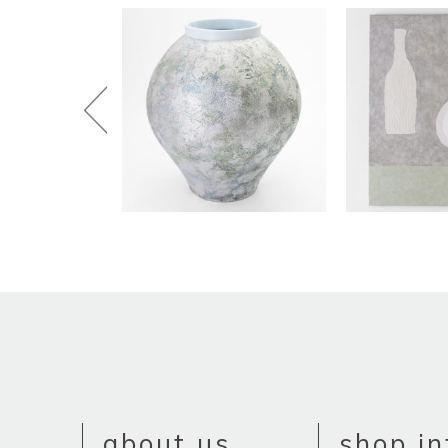
about us
shop in