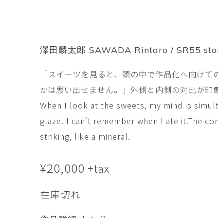
市橋 美佳
常田泰由
ICHIHASHI Mika
TOKIDA Yasuyosh
悳 祐介
新埜康平
Yusuke Isao
ARANO Kohei
澤田麟太郎 SAWADA Rintaro / SR55 sto
李 正鏞
松尾慎二
「スイーツを見ると、頭の中で作品化へ向けて
Lee Jeong Yong
MATSUO Shinji
かは思い出せません。」外側と内側の対比が印
森田春菜
森田朋
MORITA Haruna
MORITA Tomo
When I look at the sweets, my mind is simul
glaze. I can't remember when I ate it.The co
水元かよこ
水田典寿
striking, like a mineral.
MIZUMOTO Kayoko
MIZUTA Norihisa
¥
滝下 達
20,000
澤井昌平
+tax
TAKISHITA Tatsushi
SAWAI Shohei
在庫切れ
牧由加里
田中 彰
MAKI Yukari
TANAKA Sho