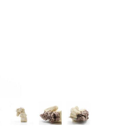
Kazumi
子
吉川和人
Fumiko
YOSHIKAWA Kazuto
と子
大森 準平
oko
OMORI Junpei
湧
宇野 湧・城蛍
u
TACHI Hotaru・UNO Yu
代
宮下香代・金卵喜
 Kayo
MIYASHITA Kayo・KIM
Ranhe
巧
小泉巧・内藤紫帆
akumi
KOIZUMI Takumi & NAITO
Shiho
希
岩江圭祐
ki
IWAE Keisuke
カコ
川添微
kako
KAWAZOE Honoka