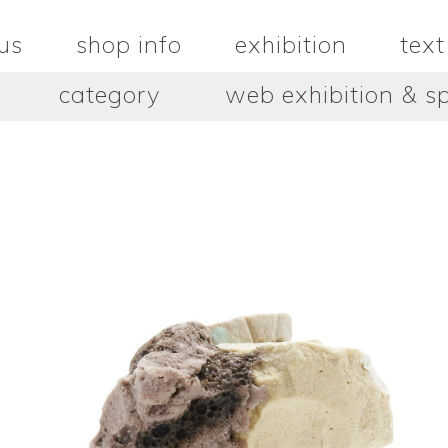
us
shop info
exhibition
text
category
web exhibition & sp
OJACRAFT
O’Tru no 
木
OJACRAFT
布
オートゥルノ
wood
cloth
はいいろオオカミ＋花屋 西別
はっとりこ
府商店
絵
壺
HATTORI K
picture
pot
Antiques Haiiro Ookami &
Flowers Nishibeppu sho-
ten
酒器
飯碗・丼
sake_bottle
rice_bowl
タナカシゲオ
ヌキ
TANAKA Shigeo
nukibo
三星玲子
三浦宏
o
MITSUBOSHI Reiko
MIURA HI
中田篤・常田泰由
伊勢崎陽
NAKATA Atsushi × TOKIDA
ISEZAKI Y