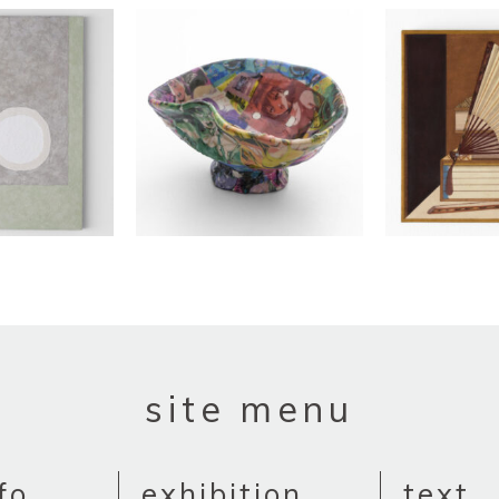
site menu
fo
exhibition
text