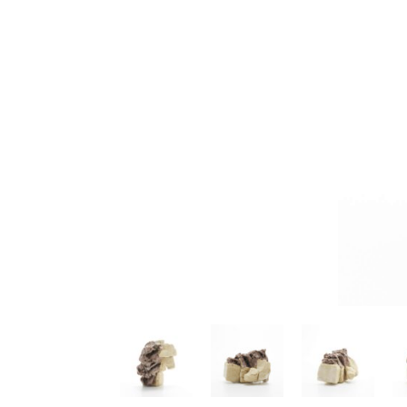
佐藤尚理
内藤紫帆
SATO Naomichi
NAITO Shiho
城蛍
堀 貴春
TACHI Hotaru
HORI Takaharu
大石早矢香
奥村 乃
OISHI Sayaka
OKUMURA Dai
安彦年朗
安藤 美樹
ABIKO Toshiro
ANDO Miki
宮内知子
宮崎智晴
MIYAUCHI Tomoko
MIYAZAKI Tomohar
尾花友久
山口博子
OBANA Tomohisa
YAMAGUCHI Hirok
岩江圭祐・新埜康平
島田篤
IWAE Keisuke・ARANO
SHIMADA Atsushi
Kohei