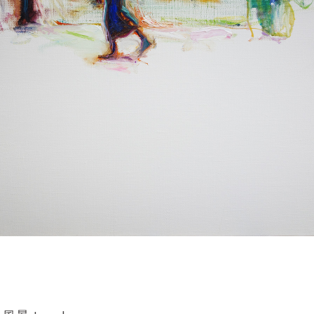
Yasuyoshi
南 繁樹
厚川文
MINAMI Shigeki
ATSUKAWA 
塩谷良太
大木も
SHIOYA Ryota
OKI Mot
奥野宏
宇野 
OKUNO Hiroshi
UNO Y
宮下将太
宮下香
MIYASHITA Shota
MIYASHITA
小川哲
小泉
u
OGAWA SATOSHI
KOIZUMI T
山本雅彦
岡 美
o
YAMAMOTO Masahiko
OKA Mi
川上真子
川井ミ
KAWAKAMI Mako
KAWAI Mi