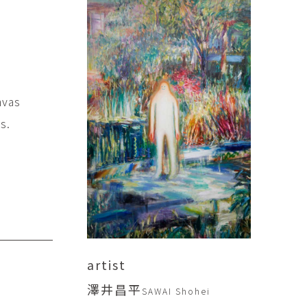
傑
庄島歩音
IRANO
SHOJIMA Ayune
也
明主 航
tuya
MYOSHU Wataru
惠
梁瀚云
nvas
hay
Han Yun Liang
s.
サ
武田 哲
Liisa
TAKEDA Tetsu
なみ
清水善行
nami
SHIMIZU Yoshiyuki
野中麟太郎
瀧 知子
taro ・
TAKI Tomoko
ntaro
artist
郎
田中里姫
澤井昌平
Taro
TANAKA Saki
SAWAI Shohei