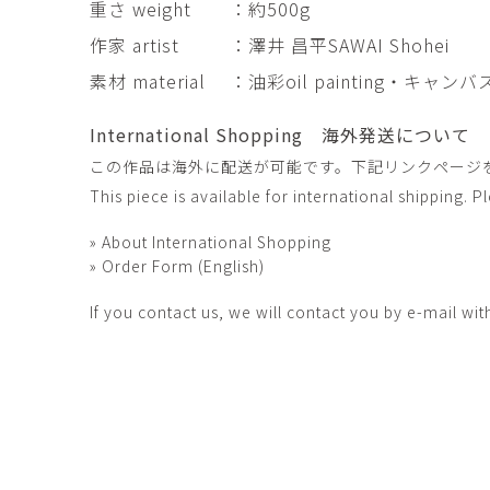
重さ weight
：約500g
田村麻未
畑中咲輝
TAMURA Mami
HATANAKA Saki
作家 artist
：澤井 昌平SAWAI Shohei
石原温三
石河美和子
素材 material
：油彩oil painting・キャンバス
ISHIHARA Onzo
ISHIKAWA Miwak
竹内真吾・Yuma Yoshimura
篠原猛史
International Shopping 海外発送について
Shingo Takeuchi・Yuma
SHINOHARA Takes
この作品は海外に配送が可能です。下記リンクページ
Yoshimura
This piece is available for international shipping. 
葉 明慧
藤岡貢
YAP Minhui
FUJIOKA Mitsugu
» About International Shopping
酒井由芽子
野中麟太郎
» Order Form (English)
SAKAI Yumeko
NONAKA Rintaro
If you contact us, we will contact you by e-mail wit
金子潤
鈴木由衣
JUN KANEKO
Yui Suzuki
阿曽藍人
青木宏
ASO Rando
AOKI Hiroshi