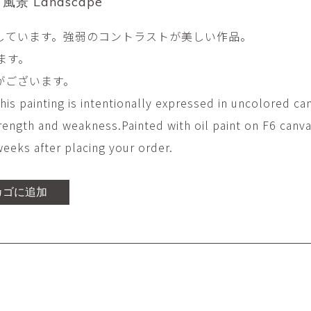
 風景 Landscape
平勝久・平瑞穂
平野
i
HIRA Katsuhisa & Mizuho
Tsuyoshi H
しています。強弱のコントラストが美しい作品。
日置 哲也 | 森田 春菜
日置哲
ます。
HIOKI Tetsuya and MORITA
HIKOKI Te
Haruna
がございます。
松本裕子
柳 恩
is painting is intentionally expressed in uncolored ca
MATSUMOTO Yuko
Yoo Eun-
trength and weakness.Painted with oil paint on F6 canva
森田朋・中根嶺 潜る、潜
橋本リ
る。
HASHIMOTO 
eks after placing your order.
MORITA Tomo ・NAKANE
Ren
水田典寿・宮崎智晴
波能か
カゴに追加
MIZUTA Norihisa・
HANO Ka
MIYAZAKI Tomoharu
澤田麟太郎
澤田麟太郎・
SAWADA Rintaro
SAWADA Rin
NONAKA Ri
田中健太郎
田中太
TANAKA Kentarou
TANAKA 