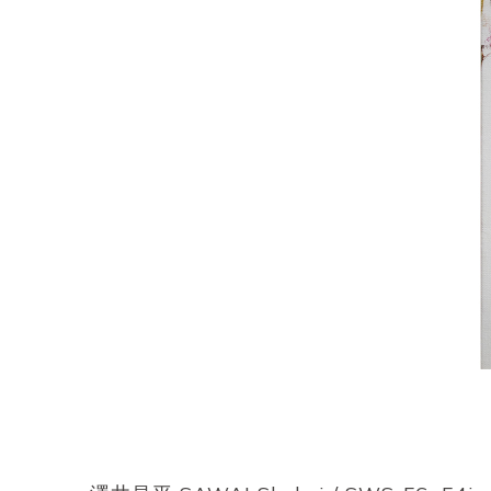
佐藤尚理
内藤紫帆
SATO Naomichi
NAITO Shiho
城蛍
堀 貴春
TACHI Hotaru
HORI Takaharu
大石早矢香
奥村 乃
OISHI Sayaka
OKUMURA Dai
安彦年朗
安藤 美樹
ABIKO Toshiro
ANDO Miki
宮内知子
宮崎智晴
MIYAUCHI Tomoko
MIYAZAKI Tomohar
尾花友久
山口博子
OBANA Tomohisa
YAMAGUCHI Hirok
岩江圭祐・新埜康平
島田篤
IWAE Keisuke・ARANO
SHIMADA Atsushi
Kohei