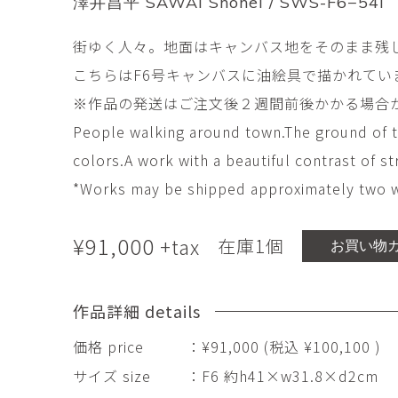
澤井昌平 SAWAI Shohei / SWS-F6−54i
市橋 美佳
常田泰由
ICHIHASHI Mika
TOKIDA Yasuyosh
街ゆく人々。地面はキャンバス地をそのまま残
悳 祐介
新埜康平
こちらはF6号キャンバスに油絵具で描かれてい
Yusuke Isao
ARANO Kohei
※作品の発送はご注文後２週間前後かかる場合
李 正鏞
松尾慎二
People walking around town.The ground of th
Lee Jeong Yong
MATSUO Shinji
colors.A work with a beautiful contrast of s
森田春菜
森田朋
MORITA Haruna
MORITA Tomo
*Works may be shipped approximately two we
水元かよこ
¥
91,000
水田典寿
+tax
在庫1個
お買い物
MIZUMOTO Kayoko
MIZUTA Norihisa
滝下 達
澤井昌平
作品詳細 details
TAKISHITA Tatsushi
SAWAI Shohei
価格 price
：¥91,000 (税込 ¥100,100 )
牧由加里
田中 彰
サイズ size
：F6 約h41×w31.8×d2cm
MAKI Yukari
TANAKA Sho