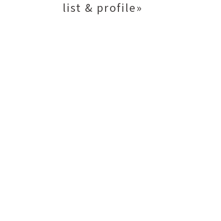
list & profile»
矢尾板克則
ntique
YAOITA Katsunori
努
竹内真吾
sutomu
TAKEUCHI Shingo
芙子
荻原美里
buko
OGIHARA Misato
俊
酒井 智也
 Shun
SAKAI Tomoya
代
金卵喜
Kayo
KIM Ranhe
迅太
長野史子
Jinta
NAGANO Fumiko
栄
ohide