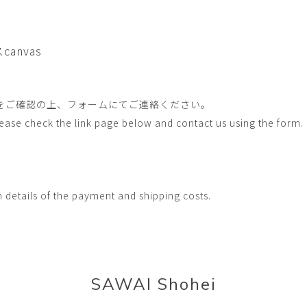
畑中圭介
畳
HATANAKA Keisuke
tatami’s a
石黒幹朗
竹下
canvas
o
uun
TAKESHITA T
篠原猛史・大森準平
紺野乃
hi
SHINOHARA Takesh・
KONNO No
をご確認の上、フォームにてご連絡ください。
OMORI Junpei
Please check the link page below and contact us using the form.
西石垣友里子
角橋 
NISHIISHIGAKI Yuriko
KADOHASHI
野口清村
野村佳
Noguchi Shimura
NOMURA 
h details of the payment and shipping costs.
長 雪恵
長谷川 
OSA Yukie
HASEGAWA 
青木宏・明主航
高木基
AOKI Hiroshi・MYOSHU
TAKAGI Mot
Wataru
SAWAI Shohei