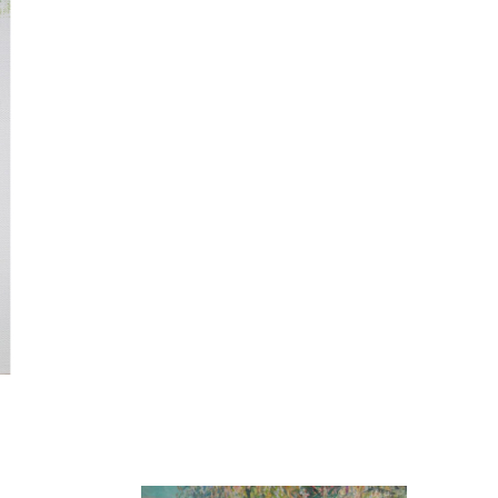
Kazumi
子
吉川和人
Fumiko
YOSHIKAWA Kazuto
と子
大森 準平
oko
OMORI Junpei
湧
宇野 湧・城蛍
u
TACHI Hotaru・UNO Yu
代
宮下香代・金卵喜
 Kayo
MIYASHITA Kayo・KIM
Ranhe
巧
小泉巧・内藤紫帆
akumi
KOIZUMI Takumi & NAITO
Shiho
希
岩江圭祐
ki
IWAE Keisuke
カコ
川添微
kako
KAWAZOE Honoka