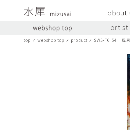
about 
artist
top
⁄
webshop top
⁄
product
⁄
SWS-F6−54i 風景
LIVINGSTONE
no titles.
LIVINGSTONE
陶器
ガラス
no titles
ceramics
glass
Yuma Yoshimura
のぎすみこ
オブジェ
器
Yuma Yoshimura
nogi sumiko
object
vessel
皿
カップ
dish
cup
スヤマ マサル
ソ・イブ
Masaru Suyama
SUH Eve
メグマイルランド
ヤマモト ダイゴ
Megumireland
YAMAMOTO Daig
中根嶺
中田篤
NAKANE Ren
NAKATA Atsushi