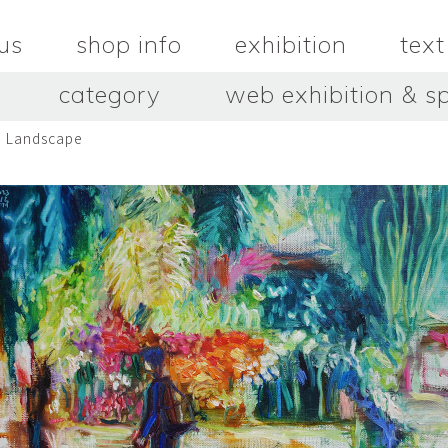
us
shop info
exhibition
text
category
web exhibition & sp
 Landscape
OJACRAFT
O’Tru no 
木
OJACRAFT
布
オートゥルノ
wood
cloth
はいいろオオカミ＋花屋 西別
はっとりこ
府商店
絵
壺
HATTORI K
picture
pot
Antiques Haiiro Ookami &
Flowers Nishibeppu sho-
ten
酒器
飯碗・丼
sake_bottle
rice_bowl
タナカシゲオ
ヌキ
TANAKA Shigeo
nukibo
三星玲子
三浦宏
o
MITSUBOSHI Reiko
MIURA HI
中田篤・常田泰由
伊勢崎陽
NAKATA Atsushi × TOKIDA
ISEZAKI Y