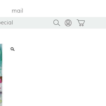
mail
ecial
Trus
TAMBOUR PARIS
トゥルス
金属
by ETSUKO HARADA
骨董
metal
antique
うへい
キムホノ
花器
鉢
ouhei
KIM Hono
vase
bowl
茶器
抹茶碗
tea_ware
matcha_bowl
本
バンドウジロウ
n
Jiro BANDO
基
三笘まさえ
ROKI
MITOMA Masae
太郎
佐藤健太・佐藤和美
otaro
SATO Kenta & SATO