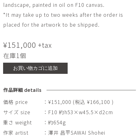
landscape, painted in oil on F10 canvas.
*It may take up to two weeks after the order is
placed for the artwork to be shipped.
¥
151,000
+tax
在庫1個
お買い物カゴに追加
作品詳細 details
価格 price
：¥151,000 (税込 ¥166,100 )
サイズ size
：F10 約h53×w45.5×d2cm
重さ weight
：約654g
作家 artist
：澤井 昌平SAWAI Shohei