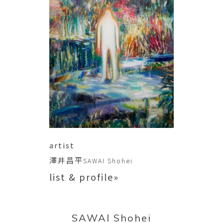
artist
澤井昌平
SAWAI Shohei
list & profile»
SAWAI Shohei