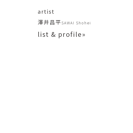
矢尾板克則
ntique
YAOITA Katsunori
artist
努
竹内真吾
澤井昌平
SAWAI Shohei
sutomu
TAKEUCHI Shingo
list & profile»
芙子
荻原美里
buko
OGIHARA Misato
俊
酒井 智也
 Shun
SAKAI Tomoya
代
金卵喜
Kayo
KIM Ranhe
迅太
長野史子
Jinta
NAGANO Fumiko
栄
ohide