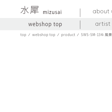
about 
artist
top
⁄
webshop top
⁄
product
⁄
SWS-SM-134i 風景
LIVINGSTONE
no titles.
LIVINGSTONE
陶器
ガラス
no titles
ceramics
glass
Yuma Yoshimura
のぎすみこ
オブジェ
器
Yuma Yoshimura
nogi sumiko
object
vessel
皿
カップ
dish
cup
スヤマ マサル
ソ・イブ
Masaru Suyama
SUH Eve
メグマイルランド
ヤマモト ダイゴ
Megumireland
YAMAMOTO Daig
中根嶺
中田篤
NAKANE Ren
NAKATA Atsushi