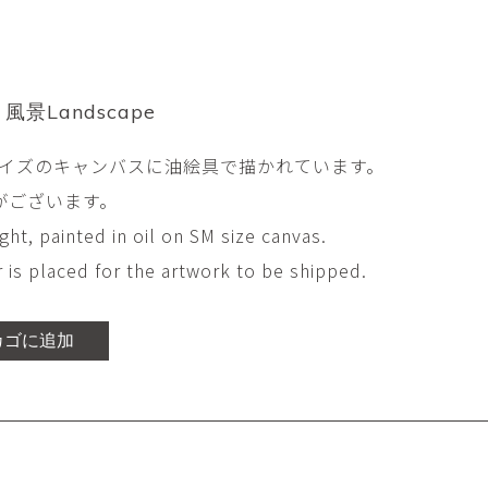
平勝久・平瑞穂
平野
i
HIRA Katsuhisa & Mizuho
Tsuyoshi H
日置 哲也 | 森田 春菜
日置哲
HIOKI Tetsuya and MORITA
HIKOKI Te
Haruna
i 風景Landscape
松本裕子
柳 恩
サイズのキャンバスに油絵具で描かれています。
MATSUMOTO Yuko
Yoo Eun-
がございます。
森田朋・中根嶺 潜る、潜
橋本リ
る。
HASHIMOTO 
ght, painted in oil on SM size canvas.
MORITA Tomo ・NAKANE
Ren
 is placed for the artwork to be shipped.
水田典寿・宮崎智晴
波能か
MIZUTA Norihisa・
HANO Ka
MIYAZAKI Tomoharu
カゴに追加
澤田麟太郎
澤田麟太郎・
SAWADA Rintaro
SAWADA Rin
NONAKA Ri
田中健太郎
田中太
TANAKA Kentarou
TANAKA 