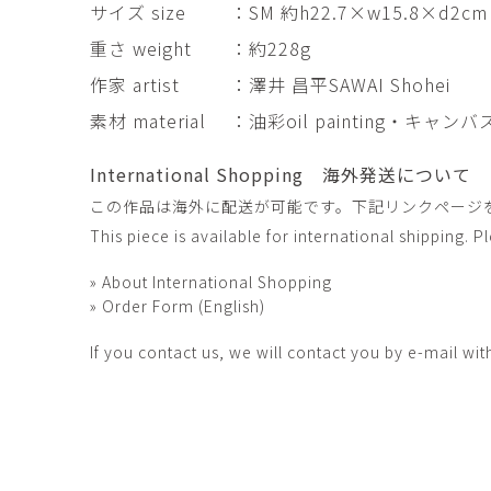
サイズ size
：SM 約h22.7×w15.8×d2cm
田村麻未
畑中咲輝
TAMURA Mami
HATANAKA Saki
重さ weight
：約228g
石原温三
石河美和子
作家 artist
：澤井 昌平SAWAI Shohei
ISHIHARA Onzo
ISHIKAWA Miwak
素材 material
：油彩oil painting・キャンバス
竹内真吾・Yuma Yoshimura
篠原猛史
Shingo Takeuchi・Yuma
SHINOHARA Takes
Yoshimura
International Shopping 海外発送について
葉 明慧
藤岡貢
この作品は海外に配送が可能です。下記リンクページ
YAP Minhui
FUJIOKA Mitsugu
This piece is available for international shipping. 
酒井由芽子
野中麟太郎
» About International Shopping
SAKAI Yumeko
NONAKA Rintaro
» Order Form (English)
金子潤
鈴木由衣
JUN KANEKO
Yui Suzuki
If you contact us, we will contact you by e-mail wit
阿曽藍人
青木宏
ASO Rando
AOKI Hiroshi