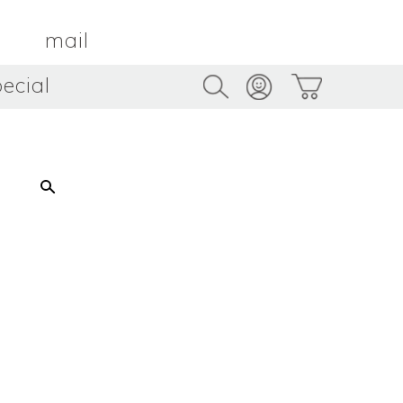
mail
ecial
Trus
TAMBOUR PARIS
トゥルス
金属
by ETSUKO HARADA
骨董
metal
antique
うへい
キムホノ
花器
鉢
ouhei
KIM Hono
vase
bowl
茶器
抹茶碗
tea_ware
matcha_bowl
本
バンドウジロウ
n
Jiro BANDO
基
三笘まさえ
ROKI
MITOMA Masae
太郎
佐藤健太・佐藤和美
otaro
SATO Kenta & SATO