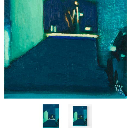
Yasuyoshi
南 繁樹
厚川文
MINAMI Shigeki
ATSUKAWA 
塩谷良太
大木も
SHIOYA Ryota
OKI Mot
奥野宏
宇野 
OKUNO Hiroshi
UNO Y
宮下将太
宮下香
MIYASHITA Shota
MIYASHITA
小川哲
小泉
u
OGAWA SATOSHI
KOIZUMI T
山本雅彦
岡 美
o
YAMAMOTO Masahiko
OKA Mi
川上真子
川井ミ
KAWAKAMI Mako
KAWAI Mi