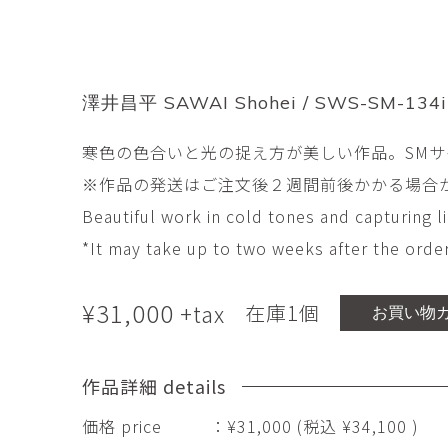
市橋 美佳
常田泰由
ICHIHASHI Mika
TOKIDA Yasuyosh
悳 祐介
新埜康平
Yusuke Isao
ARANO Kohei
澤井昌平 SAWAI Shohei / SWS-SM-134
李 正鏞
松尾慎二
寒色の色合いと光の捉え方が美しい作品。SM
Lee Jeong Yong
MATSUO Shinji
※作品の発送はご注文後２週間前後かかる場合
森田春菜
森田朋
MORITA Haruna
MORITA Tomo
Beautiful work in cold tones and capturing li
*It may take up to two weeks after the order
水元かよこ
水田典寿
MIZUMOTO Kayoko
MIZUTA Norihisa
¥
31,000
+tax
在庫1個
お買い物
滝下 達
澤井昌平
TAKISHITA Tatsushi
SAWAI Shohei
作品詳細 details
牧由加里
田中 彰
価格 price
：¥31,000 (税込 ¥34,100 )
MAKI Yukari
TANAKA Sho