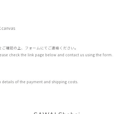
畑中圭介
畳
HATANAKA Keisuke
tatami’s a
石黒幹朗
竹下
o
uun
TAKESHITA T
canvas
篠原猛史・大森準平
紺野乃
hi
SHINOHARA Takesh・
KONNO No
OMORI Junpei
西石垣友里子
角橋 
をご確認の上、フォームにてご連絡ください。
NISHIISHIGAKI Yuriko
KADOHASHI
Please check the link page below and contact us using the form.
野口清村
野村佳
Noguchi Shimura
NOMURA 
長 雪恵
長谷川 
OSA Yukie
HASEGAWA 
h details of the payment and shipping costs.
青木宏・明主航
高木基
AOKI Hiroshi・MYOSHU
TAKAGI Mot
Wataru