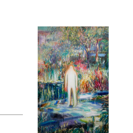
傑
庄島歩音
IRANO
SHOJIMA Ayune
也
明主 航
tuya
MYOSHU Wataru
惠
梁瀚云
hay
Han Yun Liang
サ
武田 哲
Liisa
TAKEDA Tetsu
なみ
清水善行
nami
SHIMIZU Yoshiyuki
野中麟太郎
瀧 知子
taro ・
TAKI Tomoko
ntaro
郎
田中里姫
Taro
TANAKA Saki