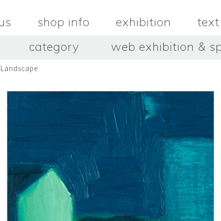
us
shop info
exhibition
text
category
web exhibition & sp
Landscape
OJACRAFT
O’Tru no 
木
OJACRAFT
布
オートゥルノ
wood
cloth
はいいろオオカミ＋花屋 西別
はっとりこ
府商店
絵
壺
HATTORI K
picture
pot
Antiques Haiiro Ookami &
Flowers Nishibeppu sho-
ten
酒器
飯碗・丼
sake_bottle
rice_bowl
タナカシゲオ
ヌキ
TANAKA Shigeo
nukibo
三星玲子
三浦宏
o
MITSUBOSHI Reiko
MIURA HI
中田篤・常田泰由
伊勢崎陽
NAKATA Atsushi × TOKIDA
ISEZAKI Y