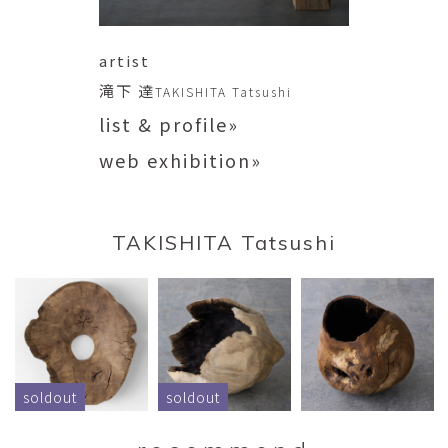
artist
滝下 達
TAKISHITA Tatsushi
list & profile»
web exhibition»
TAKISHITA Tatsushi
soldout
soldout