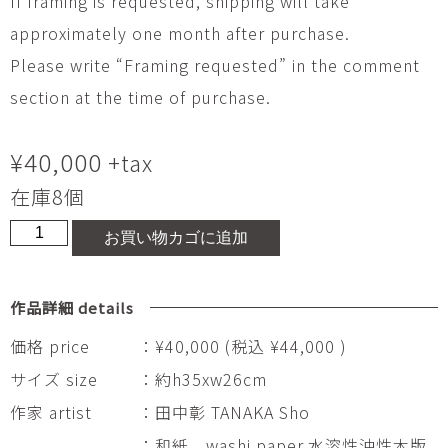
If framing is requested, shipping will take
approximately one month after purchase.
Please write “Framing requested” in the comment
section at the time of purchase.
¥
40,000
+tax
在庫8個
26-
お買い物カゴに追加
T-
56
Ryuhaku-
作品詳細 details
56
Usagi
価格 price
：¥40,000 (税込 ¥44,000 )
(shore)
サイズ size
：約h35xw26cm
個
作家 artist
：田中彰 TANAKA Sho
：和紙 washi paper,水溶性油性木版