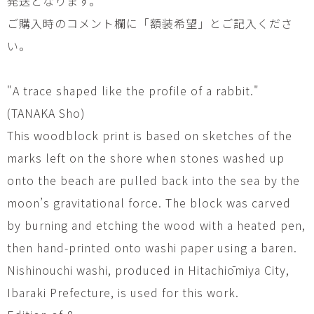
発送となります。
ご購入時のコメント欄に「額装希望」とご記入くださ
い。
"A trace shaped like the profile of a rabbit."
(TANAKA Sho)
This woodblock print is based on sketches of the
marks left on the shore when stones washed up
onto the beach are pulled back into the sea by the
moon’s gravitational force. The block was carved
by burning and etching the wood with a heated pen,
then hand-printed onto washi paper using a baren.
Nishinouchi washi, produced in Hitachiōmiya City,
Ibaraki Prefecture, is used for this work.