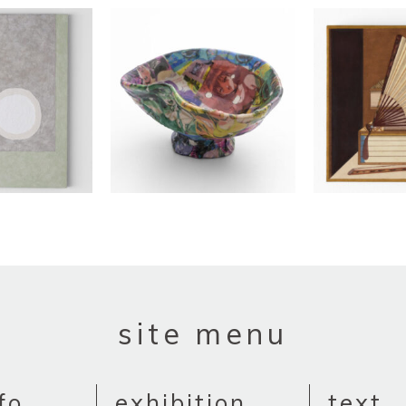
site menu
fo
exhibition
text