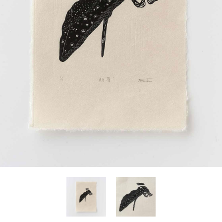
Yasuyoshi
南 繁樹
厚川文
MINAMI Shigeki
ATSUKAWA 
塩谷良太
大木も
SHIOYA Ryota
OKI Mot
奥野宏
宇野 
OKUNO Hiroshi
UNO Y
宮下将太
宮下香
MIYASHITA Shota
MIYASHITA
小川哲
小泉
u
OGAWA SATOSHI
KOIZUMI T
山本雅彦
岡 美
o
YAMAMOTO Masahiko
OKA Mi
川上真子
川井ミ
KAWAKAMI Mako
KAWAI Mi