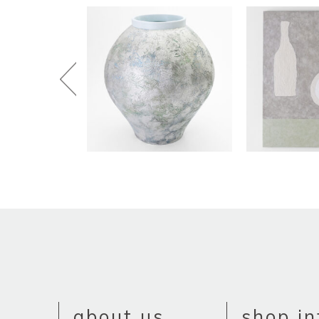
about us
shop in