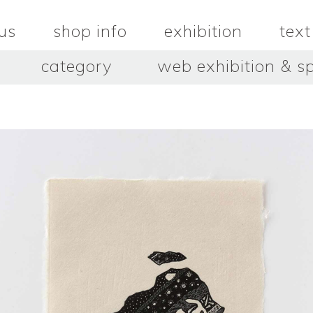
us
shop info
exhibition
text
category
web exhibition & sp
OJACRAFT
O’Tru no 
木
OJACRAFT
布
オートゥルノ
wood
cloth
はいいろオオカミ＋花屋 西別
はっとりこ
府商店
絵
壺
HATTORI K
picture
pot
Antiques Haiiro Ookami &
Flowers Nishibeppu sho-
ten
酒器
飯碗・丼
sake_bottle
rice_bowl
タナカシゲオ
ヌキ
TANAKA Shigeo
nukibo
三星玲子
三浦宏
o
MITSUBOSHI Reiko
MIURA HI
中田篤・常田泰由
伊勢崎陽
NAKATA Atsushi × TOKIDA
ISEZAKI Y