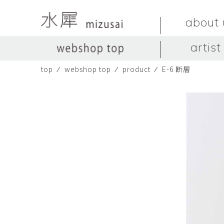
about 
artist
top
⁄
webshop top
⁄
product
⁄
E-6 断層
LIVINGSTONE
no titles.
LIVINGSTONE
陶器
ガラス
no titles
ceramics
glass
Yuma Yoshimura
のぎすみこ
オブジェ
器
Yuma Yoshimura
nogi sumiko
object
vessel
皿
カップ
dish
cup
スヤマ マサル
ソ・イブ
Masaru Suyama
SUH Eve
メグマイルランド
ヤマモト ダイゴ
Megumireland
YAMAMOTO Daig
中根嶺
中田篤
NAKANE Ren
NAKATA Atsushi