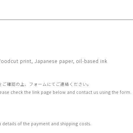
畑中圭介
畳
HATANAKA Keisuke
tatami’s a
石黒幹朗
竹下
o
uun
TAKESHITA T
篠原猛史・大森準平
紺野乃
hi
SHINOHARA Takesh・
KONNO No
OMORI Junpei
西石垣友里子
角橋 
rint, Japanese paper, oil-based ink
NISHIISHIGAKI Yuriko
KADOHASHI
野口清村
野村佳
Noguchi Shimura
NOMURA 
をご確認の上、フォームにてご連絡ください。
長 雪恵
長谷川 
Please check the link page below and contact us using the form.
OSA Yukie
HASEGAWA 
青木宏・明主航
高木基
AOKI Hiroshi・MYOSHU
TAKAGI Mot
Wataru
h details of the payment and shipping costs.