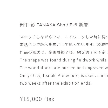
市橋 美佳
常田泰由
ICHIHASHI Mika
TOKIDA Yasuyosh
悳 祐介
新埜康平
Yusuke Isao
ARANO Kohei
田中 彰 TANAKA Sho / E-6 断層
李 正鏞
松尾慎二
スケッチしながらフィールドワークした時に見
Lee Jeong Yong
MATSUO Shinji
電熱ペンで版木を焦がして彫っています。茨城
森田春菜
森田朋
MORITA Haruna
MORITA Tomo
作品の発送は、企画展終了後、約２週間を予定
The shape was found during fieldwork while sk
水元かよこ
水田典寿
The woodblocks are burned and engraved wit
MIZUMOTO Kayoko
MIZUTA Norihisa
Omiya City, Ibaraki Prefecture, is used. Lim
滝下 達
澤井昌平
two weeks after the exhibition ends.
TAKISHITA Tatsushi
SAWAI Shohei
¥
18,000
+tax
牧由加里
田中 彰
MAKI Yukari
TANAKA Sho