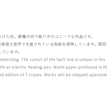
平勝久・平瑞穂
平野
i
HIRA Katsuhisa & Mizuho
Tsuyoshi H
日置 哲也 | 森田 春菜
日置哲
HIOKI Tetsuya and MORITA
HIKOKI Te
Haruna
松本裕子
柳 恩
つけた形。断層の切り取り方がユニークな作品です。
MATSUMOTO Yuko
Yoo Eun-
県常陸大宮市で生産されている和紙を使用しています。限定
森田朋・中根嶺 潜る、潜
橋本リ
る。
HASHIMOTO 
しています。
MORITA Tomo ・NAKANE
Ren
etching. The cutout of the fault line is unique in this
水田典寿・宮崎智晴
波能か
h an electric heating pen. Washi paper produced in Hi
MIZUTA Norihisa・
HANO Ka
MIYAZAKI Tomoharu
ited edition of 7 copies. Works will be shipped approxi
澤田麟太郎
澤田麟太郎・
SAWADA Rintaro
SAWADA Rin
NONAKA Ri
田中健太郎
田中太
TANAKA Kentarou
TANAKA 