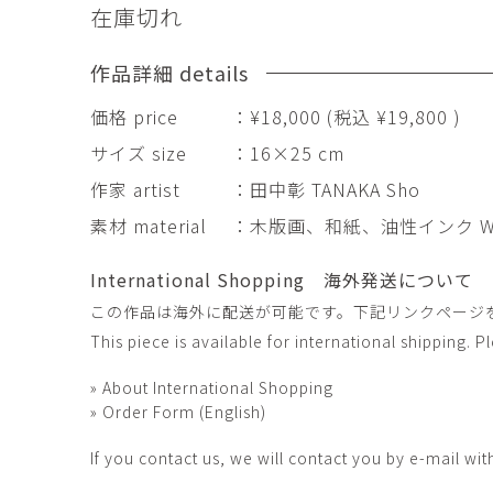
在庫切れ
田村麻未
畑中咲輝
TAMURA Mami
HATANAKA Saki
作品詳細 details
石原温三
石河美和子
ISHIHARA Onzo
ISHIKAWA Miwak
価格 price
：¥18,000 (税込 ¥19,800 )
竹内真吾・Yuma Yoshimura
篠原猛史
サイズ size
：16×25 cm
Shingo Takeuchi・Yuma
SHINOHARA Takes
Yoshimura
作家 artist
：田中彰 TANAKA Sho
葉 明慧
藤岡貢
素材 material
：木版画、和紙、油性インク Woodcut p
YAP Minhui
FUJIOKA Mitsugu
酒井由芽子
野中麟太郎
International Shopping 海外発送について
SAKAI Yumeko
NONAKA Rintaro
この作品は海外に配送が可能です。下記リンクページ
金子潤
鈴木由衣
This piece is available for international shipping. 
JUN KANEKO
Yui Suzuki
阿曽藍人
青木宏
» About International Shopping
ASO Rando
AOKI Hiroshi
» Order Form (English)
If you contact us, we will contact you by e-mail wit