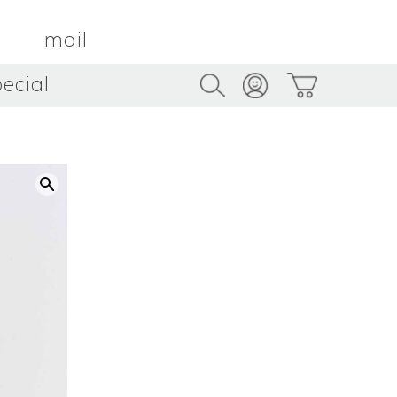
mail
ecial
Trus
TAMBOUR PARIS
トゥルス
金属
by ETSUKO HARADA
骨董
metal
antique
うへい
キムホノ
花器
鉢
ouhei
KIM Hono
vase
bowl
茶器
抹茶碗
tea_ware
matcha_bowl
本
バンドウジロウ
n
Jiro BANDO
基
三笘まさえ
ROKI
MITOMA Masae
太郎
佐藤健太・佐藤和美
otaro
SATO Kenta & SATO