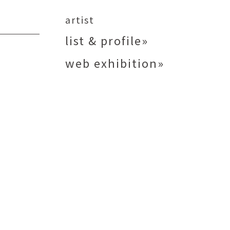
矢尾板克則
ntique
YAOITA Katsunori
artist
努
竹内真吾
list & profile»
sutomu
TAKEUCHI Shingo
web exhibition»
芙子
荻原美里
buko
OGIHARA Misato
俊
酒井 智也
 Shun
SAKAI Tomoya
代
金卵喜
Kayo
KIM Ranhe
迅太
長野史子
Jinta
NAGANO Fumiko
栄
ohide