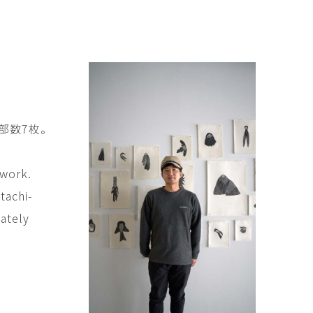
傑
庄島歩音
IRANO
SHOJIMA Ayune
也
明主 航
tuya
MYOSHU Wataru
惠
梁瀚云
hay
Han Yun Liang
部数7枚。
サ
武田 哲
Liisa
TAKEDA Tetsu
 work.
なみ
清水善行
tachi-
nami
SHIMIZU Yoshiyuki
mately
野中麟太郎
瀧 知子
taro ・
TAKI Tomoko
ntaro
郎
田中里姫
Taro
TANAKA Saki