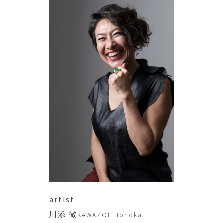
artist
川添 微
KAWAZOE Honoka