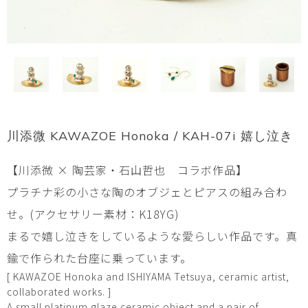
川添微 KAWAZOE Honoka / KAH-07i 嬉し泣き
【川添微 × 陶芸家・石山哲也 コラボ作品】
プラチナ彩の小さな陶のオブジェとピアスの組み合わ
せ。(アクセサリー素材：K18YG)
まるで嬉し泣きをしているような愛らしい作品です。真
鍮で作られた台座に乗っています。
[ KAWAZOE Honoka and ISHIYAMA Tetsuya, ceramic artist,
collaborated works. ]
A small platinum glaze ceramic object and a pair of