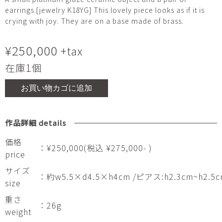
earrings.[jewelry K18YG] This lovely piece looks as if it is
crying with joy. They are on a base made of brass.
¥
250,000
+tax
在庫1個
お買い物カゴに追加
作品詳細 details
価格
：¥250,000(税込 ¥275,000- )
price
サイズ
：約w5.5×d4.5×h4cm /ピアス:h2.3cm~h2.5
size
重さ
：26g
weight