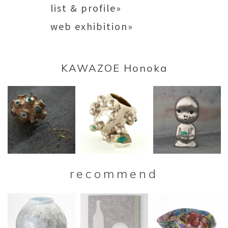
list & profile»
web exhibition»
KAWAZOE Honoka
recommend