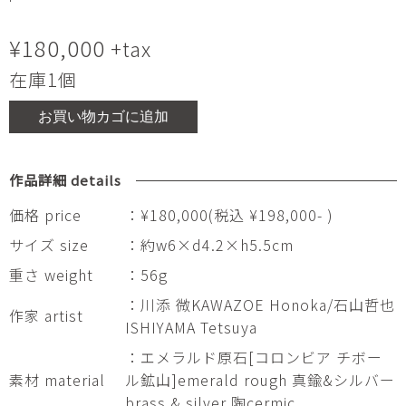
¥
180,000
+tax
在庫1個
お買い物カゴに追加
作品詳細 details
価格 price
：¥180,000(税込 ¥198,000- )
サイズ size
：約w6×d4.2×h5.5cm
重さ weight
：56g
：川添 微KAWAZOE Honoka/石山哲也
作家 artist
ISHIYAMA Tetsuya
：エメラルド原石[コロンビア チボー
素材 material
ル鉱山]emerald rough 真鍮&シルバー
brass & silver 陶cermic