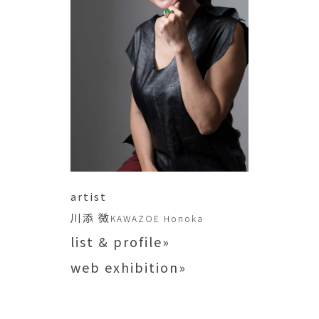
artist
川添 微
KAWAZOE Honoka
list & profile»
web exhibition»